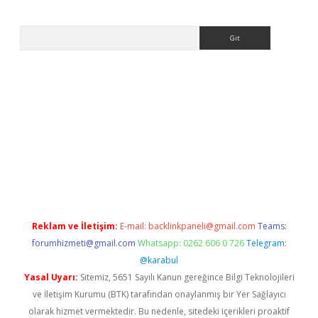
Arama
giriş
ilbet
grandoperabet giriş
betexper
Reklam ve İletişim:
E-mail:
backlinkpaneli@gmail.com
Teams:
forumhizmeti@gmail.com
Whatsapp: 0262 606 0 726
Telegram:
@karabul
Yasal Uyarı:
Sitemiz, 5651 Sayılı Kanun gereğince Bilgi Teknolojileri
ve İletişim Kurumu (BTK) tarafından onaylanmış bir Yer Sağlayıcı
olarak hizmet vermektedir. Bu nedenle, sitedeki içerikleri proaktif