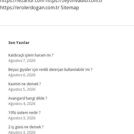
https://fezanur.com
https://zeytinvadisi.com.tr
https://erolerdogan.com.tr
Sitemap
Sidebar
Son Yazılar
Kaldıraçlı işlem haram mı ?
Ağustos 7, 2026
Beyaz giysiler için renkli deterjan kullanılabilir mi ?
Ağustos 6, 2026
Kavmin ne demek ?
Ağustos 5, 2026
Avangard hangi dilde ?
Ağustos 4, 2026
19’lü sistem nedir ?
Ağustos 3, 2026
2 iş günü ne demek ?
Ağustos 3, 2026