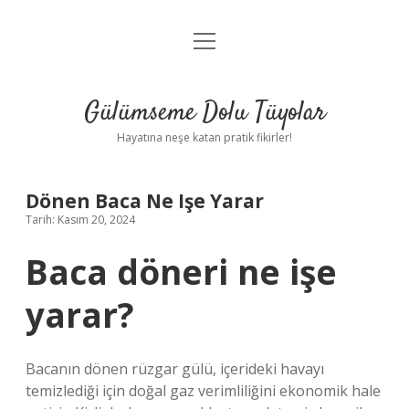
menüyü
Anasayfa
aç
Gizlilik Politikası
Gülümseme Dolu Tüyolar
Yasal Uyarı
Hayatına neşe katan pratik fikirler!
Hakkımızda
Dönen Baca Ne Işe Yarar
Tarih: Kasım 20, 2024
Baca döneri ne işe
yarar?
Bacanın dönen rüzgar gülü, içerideki havayı
temizlediği için doğal gaz verimliliğini ekonomik hale