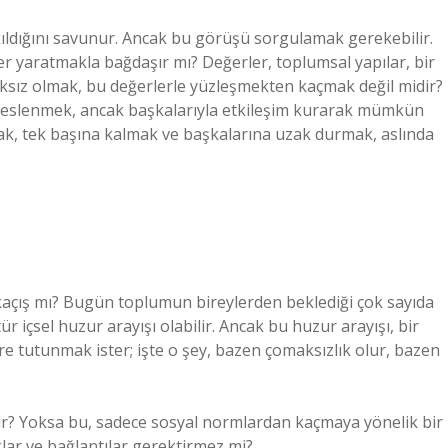
kıldığını savunur. Ancak bu görüşü sorgulamak gerekebilir.
r yaratmakla bağdaşır mı? Değerler, toplumsal yapılar, bir
aksız olmak, bu değerlerle yüzleşmekten kaçmak değil midir?
eslenmek, ancak başkalarıyla etkileşim kurarak mümkün
amak, tek başına kalmak ve başkalarına uzak durmak, aslında
açış mı? Bugün toplumun bireylerden beklediği çok sayıda
r içsel huzur arayışı olabilir. Ancak bu huzur arayışı, bir
ere tutunmak ister; işte o şey, bazen çomaksızlık olur, bazen
 Yoksa bu, sadece sosyal normlardan kaçmaya yönelik bir
ar ve bağlantılar gerektirmez mi?