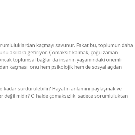
sorumluluklardan kaçmayı savunur. Fakat bu, toplumun daha
rusunu akıllara getiriyor. Çomaksız kalmak, çoğu zaman
Ancak toplumsal bağlar da insanın yaşamındaki önemli
ardan kaçması, onu hem psikolojik hem de sosyal açıdan
e kadar sürdürülebilir? Hayatın anlamını paylaşmak ve
er değil midir? O halde çomaksızlık, sadece sorumluluktan