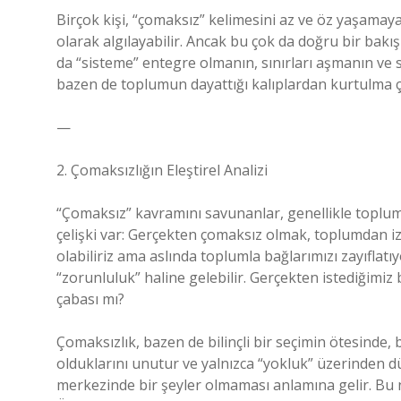
Birçok kişi, “çomaksız” kelimesini az ve öz yaşamay
olarak algılayabilir. Ancak bu çok da doğru bir bakı
da “sisteme” entegre olmanın, sınırları aşmanın ve s
bazen de toplumun dayattığı kalıplardan kurtulma ç
—
2. Çomaksızlığın Eleştirel Analizi
“Çomaksız” kavramını savunanlar, genellikle toplumu
çelişki var: Gerçekten çomaksız olmak, toplumdan iz
olabiliriz ama aslında toplumla bağlarımızı zayıflatı
“zorunluluk” haline gelebilir. Gerçekten istediğim
çabası mı?
Çomaksızlık, bazen de bilinçli bir seçimin ötesinde, 
olduklarını unutur ve yalnızca “yokluk” üzerinden
merkezinde bir şeyler olmaması anlamına gelir. Bu