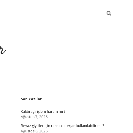
r
Sidebar
Son Yazılar
ilbet yeni giriş
ilbet
grandoperabet giriş
betexper
Kaldıraçlı işlem haram mı ?
Ağustos 7, 2026
Beyaz giysiler için renkli deterjan kullanılabilir mi ?
Ağustos 6, 2026