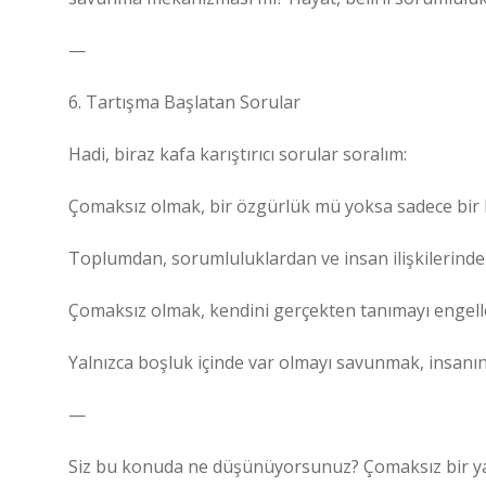
—
6. Tartışma Başlatan Sorular
Hadi, biraz kafa karıştırıcı sorular soralım:
Çomaksız olmak, bir özgürlük mü yoksa sadece bir 
Toplumdan, sorumluluklardan ve insan ilişkilerind
Çomaksız olmak, kendini gerçekten tanımayı engel
Yalnızca boşluk içinde var olmayı savunmak, insanı
—
Siz bu konuda ne düşünüyorsunuz? Çomaksız bir y