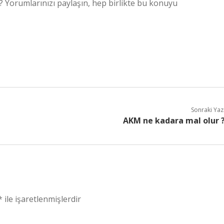
 Yorumlarınızı paylaşın, hep birlikte bu konuyu
Sonraki Yaz
AKM ne kadara mal olur 
*
ile işaretlenmişlerdir