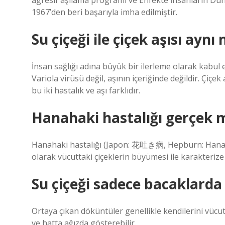
agresif aşılama programı ve Enfekte İnsanların Dü
1967’den beri başarıyla imha edilmiştir.
Su çiçeği ile çiçek aşısı aynı 
İnsan sağlığı adına büyük bir ilerleme olarak kabul edi
Variola virüsü değil, aşının içeriğinde değildir. Çiçek 
bu iki hastalık ve aşı farklıdır.
Hanahaki hastalığı gerçek 
Hanahaki hastalığı (Japon: 花吐き病, Hepburn: Hanaha
olarak vücuttaki çiçeklerin büyümesi ile karakterize 
Su çiçeği sadece bacaklarda 
Ortaya çıkan döküntüler genellikle kendilerini vücu
ve hatta ağızda gösterebilir.