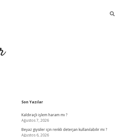
r
Sidebar
Son Yazılar
ilbet yeni giriş
ilbet
grandoperabet giriş
betexper
Kaldıraçlı işlem haram mı ?
Ağustos 7, 2026
Beyaz giysiler için renkli deterjan kullanılabilir mi ?
Ağustos 6, 2026