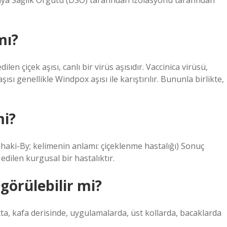
nya Sağlık Örgütü (DSÖ) tarafından izolasyonu tarafından
mı?
len çiçek aşısı, canlı bir virüs aşısıdır. Vaccinica virüsü,
aşısı genellikle Windpox aşısı ile karıştırılır. Bununla birlikte,
mi?
ki-By; kelimenin anlamı: çiçeklenme hastalığı) Sonuç
edilen kurgusal bir hastalıktır.
görülebilir mi?
tta, kafa derisinde, uygulamalarda, üst kollarda, bacaklarda