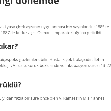
hangi dönemde
ki yasa çiçek aşısının uygulanması için yayınlandı. • 1885’te
ak 1887’de kuduz aşısı Osmanlı İmparatorluğu’na getirildi.
çıkar?
içespoks gözlemlenebilir. Hastalık çok bulaşıcıdır. İletim
çekleşir. Virüs tükürük bezlerinde ve inkübasyon süresi 13-22
örüldü?
00 yıldan fazla bir süre önce ölen V. Ramses’in Mısır annesi