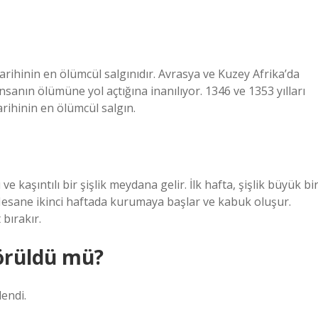
arihinin en ölümcül salgınıdır. Avrasya ve Kuzey Afrika’da
insanın ölümüne yol açtığına inanılıyor. 1346 ve 1353 yılları
arihinin en ölümcül salgın.
ve kaşıntılı bir şişlik meydana gelir. İlk hafta, şişlik büyük bi
 Mesane ikinci haftada kurumaya başlar ve kabuk oluşur.
bırakır.
görüldü mü?
lendi.