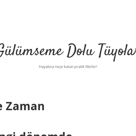
Gülümseme Dolu Tüyola
Hayatına neşe katan pratik fikirler!
Ne Zaman