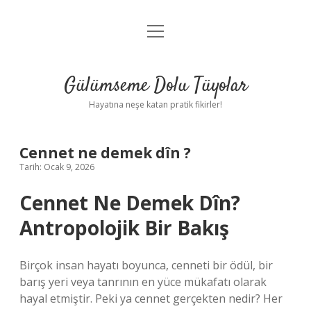
menüyü
Anasayfa
aç
Gizlilik Politikası
Gülümseme Dolu Tüyolar
Yasal Uyarı
Hayatına neşe katan pratik fikirler!
Hakkımızda
Cennet ne demek dîn ?
Tarih: Ocak 9, 2026
Cennet Ne Demek Dîn?
Antropolojik Bir Bakış
Birçok insan hayatı boyunca, cenneti bir ödül, bir
barış yeri veya tanrının en yüce mükafatı olarak
hayal etmiştir. Peki ya cennet gerçekten nedir? Her