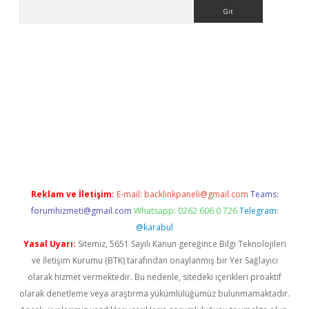
Arama
i giriş
ilbet
grandoperabet giriş
betexper
Reklam ve İletişim:
E-mail:
backlinkpaneli@gmail.com
Teams:
forumhizmeti@gmail.com
Whatsapp: 0262 606 0 726
Telegram:
@karabul
Yasal Uyarı:
Sitemiz, 5651 Sayılı Kanun gereğince Bilgi Teknolojileri
ve İletişim Kurumu (BTK) tarafından onaylanmış bir Yer Sağlayıcı
olarak hizmet vermektedir. Bu nedenle, sitedeki içerikleri proaktif
olarak denetleme veya araştırma yükümlülüğümüz bulunmamaktadır.