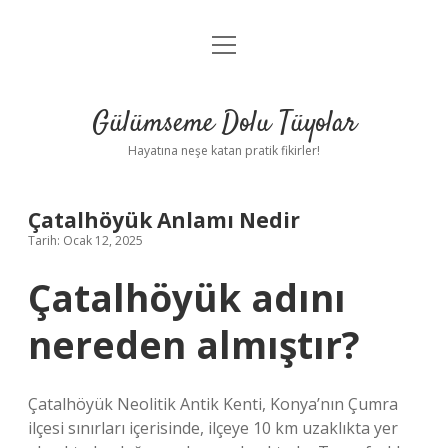
menüyü
Anasayfa
aç
Gizlilik Politikası
Gülümseme Dolu Tüyolar
Yasal Uyarı
Hayatına neşe katan pratik fikirler!
Hakkımızda
Çatalhöyük Anlamı Nedir
Tarih: Ocak 12, 2025
Çatalhöyük adını
nereden almıştır?
Çatalhöyük Neolitik Antik Kenti, Konya’nın Çumra
ilçesi sınırları içerisinde, ilçeye 10 km uzaklıkta yer