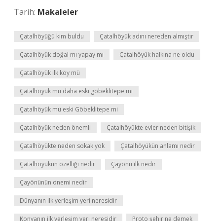
Tarih:
Makaleler
Çatalhöyüğü kim buldu
Çatalhöyük adını nereden almıştır
Çatalhöyük doğal mı yapay mı
Çatalhöyük halkına ne oldu
Çatalhöyük ilk köy mü
Çatalhöyük mü daha eski göbeklitepe mi
Çatalhöyük mü eski Göbeklitepe mi
Çatalhöyük neden önemli
Çatalhöyükte evler neden bitişik
Çatalhöyükte neden sokak yok
Çatalhöyükün anlamı nedir
Çatalhöyükün özelliği nedir
Çayönü ilk nedir
Çayönünün önemi nedir
Dünyanın ilk yerleşim yeri neresidir
Konyanın ilk yerleşim yeri neresidir
Proto şehir ne demek