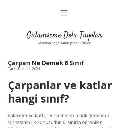
menüyü
Anasayfa
aç
Gizlilik Politikası
Gülümseme Dolu Tüyolar
Yasal Uyarı
Hayatına neşe katan pratik fikirler!
Hakkımızda
Çarpan Ne Demek 6 Sınıf
Tarih: Ekim 11, 2024
Çarpanlar ve katlar
hangi sınıf?
Faktörler ve katlar, 8. sınıf matematik dersinin 1.
Ünitesinin ilk konusudur. 6. sınıfta öğrenilen