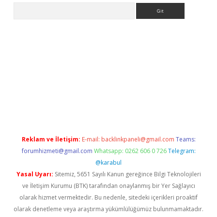
Arama
i giriş
ilbet
grandoperabet giriş
betexper
Reklam ve İletişim:
E-mail:
backlinkpaneli@gmail.com
Teams:
forumhizmeti@gmail.com
Whatsapp: 0262 606 0 726
Telegram:
@karabul
Yasal Uyarı:
Sitemiz, 5651 Sayılı Kanun gereğince Bilgi Teknolojileri
ve İletişim Kurumu (BTK) tarafından onaylanmış bir Yer Sağlayıcı
olarak hizmet vermektedir. Bu nedenle, sitedeki içerikleri proaktif
olarak denetleme veya araştırma yükümlülüğümüz bulunmamaktadır.