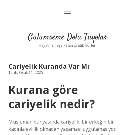
menüyü
Anasayfa
aç
Gizlilik Politikası
Gülümseme Dolu Tüyolar
Yasal Uyarı
Hayatına neşe katan pratik fikirler!
Hakkımızda
Cariyelik Kuranda Var Mı
Tarih: Ocak 11, 2025
Kurana göre
cariyelik nedir?
Müslüman dünyasında cariyelik, bir erkeğin bir
kadınla evlilik olmadan yaşaması uygulamasıydı;