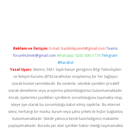
t yeni giriş
ilbet
grandoperabet giriş
betexper
Reklam ve İletişim:
E-mail:
backlinkpaneli@gmail.com
Teams:
forumhizmeti@gmail.com
Whatsapp: 0262 606 0 726
Telegram:
@karabul
Yasal Uyarı:
Sitemiz, 5651 Sayılı Kanun gereğince Bilgi Teknolojileri
ve İletişim Kurumu (BTK) tarafından onaylanmış bir Yer Sağlayıcı
olarak hizmet vermektedir. Bu nedenle, sitedeki içerikleri proaktif
olarak denetleme veya araştırma yükümlülüğümüz bulunmamaktadır.
Ancak, üyelerimiz yazdıkları içeriklerin sorumluluğunu taşımakta olup,
siteye üye olarak bu sorumluluğu kabul etmiş sayılırlar. Bu internet
sitesi, herhangi bir marka, kurum veya şahıs şirketi ile hiçbir bağlantısı
bulunmamaktadır. Sitede yalnızca kendi hazırladığımız makaleler
paylaşılmaktadır. Burada yer alan içerikler haber niteliği taşımamakta