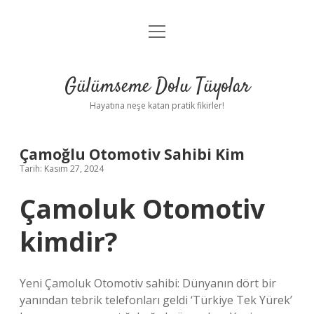
menüyü
Anasayfa
aç
Gizlilik Politikası
Gülümseme Dolu Tüyolar
Yasal Uyarı
Hayatına neşe katan pratik fikirler!
Hakkımızda
Çamoğlu Otomotiv Sahibi Kim
Tarih: Kasım 27, 2024
Çamoluk Otomotiv
kimdir?
Yeni Çamoluk Otomotiv sahibi: Dünyanın dört bir
yanından tebrik telefonları geldi ‘Türkiye Tek Yürek’