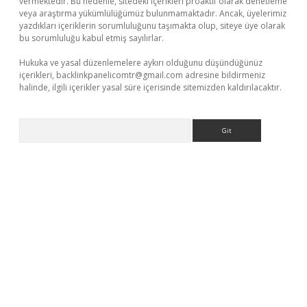
vermektedir. Bu nedenle, sitedeki içerikleri proaktif olarak denetleme
veya araştırma yükümlülüğümüz bulunmamaktadır. Ancak, üyelerimiz
yazdıkları içeriklerin sorumluluğunu taşımakta olup, siteye üye olarak
bu sorumluluğu kabul etmiş sayılırlar.
Hukuka ve yasal düzenlemelere aykırı olduğunu düşündüğünüz
içerikleri,
backlinkpanelicomtr@gmail.com
adresine bildirmeniz
halinde, ilgili içerikler yasal süre içerisinde sitemizden kaldırılacaktır.
Arama
 giriş
ilbet
grandoperabet giriş
betexper