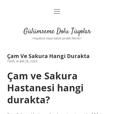
menüyü
Anasayfa
aç
Gizlilik Politikası
Gülümseme Dolu Tüyolar
Yasal Uyarı
Hayatına neşe katan pratik fikirler!
Hakkımızda
Çam Ve Sakura Hangi Durakta
Tarih: Aralık 28, 2024
Çam ve Sakura
Hastanesi hangi
durakta?