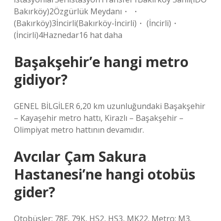
Bakırköy)2Özgürlük Meydanı・ ・
(Bakırköy)3İncirli(Bakırköy-İncirli)・ (İncirli)・
(İncirli)4Haznedar16 hat daha
Başakşehir’e hangi metro
gidiyor?
GENEL BİLGİLER 6,20 km uzunluğundaki Başakşehir
– Kayaşehir metro hattı, Kirazlı – Başakşehir –
Olimpiyat metro hattının devamıdır.
Avcılar Çam Sakura
Hastanesi’ne hangi otobüs
gider?
Otobüsler: 78F, 79K, HS2, HS3, MK22. Metro: M3.