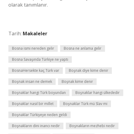
olarak tanımlanır.
Tarih:
Makaleler
Bosna ismi nereden gelir
Bosna ne anlama gelir
Bosna Savaşında Türkiye ne yaptı
BosnaHersekte kaç Türk var
Boşnak diye kime denir
Boşnak insan ne demek
Boşnak kime denir
Boşnaklar hangi Türk boyundan
Boşnaklar hangi ülkededir
Boşnaklar nasıl bir millet
Boşnaklar Türk mü Slav mi
Boşnaklar Türkiyeye neden geldi
Boşnakların dini inancı nedir
Boşnakların mezhebi nedir