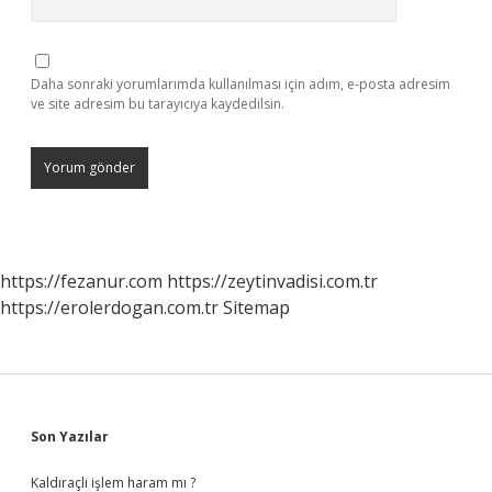
Daha sonraki yorumlarımda kullanılması için adım, e-posta adresim
ve site adresim bu tarayıcıya kaydedilsin.
https://fezanur.com
https://zeytinvadisi.com.tr
https://erolerdogan.com.tr
Sitemap
Sidebar
Son Yazılar
Kaldıraçlı işlem haram mı ?