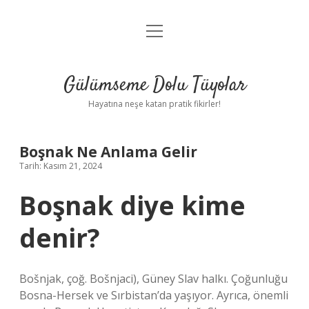
menüyü
Anasayfa
aç
Gizlilik Politikası
Gülümseme Dolu Tüyolar
Yasal Uyarı
Hayatına neşe katan pratik fikirler!
Hakkımızda
Boşnak Ne Anlama Gelir
Tarih: Kasım 21, 2024
Boşnak diye kime
denir?
Bošnjak, çoğ. Bošnjaci), Güney Slav halkı. Çoğunluğu
Bosna-Hersek ve Sırbistan’da yaşıyor. Ayrıca, önemli