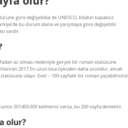
ayfa olur?
n türüne göre değişebilse de UNESCO, kitabın kapaksız
ürkiye’de bu durum alana ve yarışmaya göre değişebilir.
sı vardır.
?
fadan az olması nedeniyle gerçek bir roman statüsüne
z. 4 Haziran 2017 En uzun kısa öyküden daha uzundur, ancak
atüsüne ulaşır. Evet – 100 sayfalık bir roman yazabilirsiniz
ğustos 201450.000 kelimeniz varsa, bu 200 sayfa demektir.
a olur?