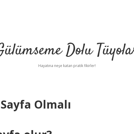
Gülümseme Dolu Tüyola
Hayatına neşe katan pratik fikirler!
 Sayfa Olmalı