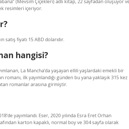
abana” (Mevsim Çiçekleri) adlı kitap, 22 sayfadan oluşuyor v
ek resimleri içeriyor.
r?
 satış fiyatı 15 ABD dolarıdır.
an hangisi?
yımlanan, La Mancha’da yaşayan ellili yaşlardaki emekli bir
an romanı, ilk yayımlandığı günden bu yana yaklaşık 315 kez
tan romanlar arasına girmiştir.
2018’de yayımlandı. Eser, 2020 yılında Esra Eret Orhan
rafından karton kapaklı, normal boy ve 304 sayfa olarak