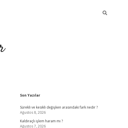
r
Sidebar
Son Yazılar
ilbet yeni giriş
Sürekli ve kesikli değişken arasındaki fark nedir ?
Ağustos 8, 2026
Kaldıraçlı işlem haram mı ?
Ağustos 7, 2026