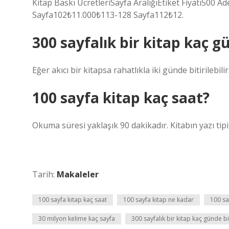
Kitap Baskı ÜcretleriSayfa AralığıEtiket Fiyatı500
Sayfa102₺11.000₺113-128 Sayfa112₺12.
300 sayfalık bir kitap kaç g
Eğer akıcı bir kitapsa rahatlıkla iki günde bitirilebilir
100 sayfa kitap kaç saat?
Okuma süresi yaklaşık 90 dakikadır. Kitabın yazı tip
Tarih:
Makaleler
100 sayfa kitap kaç saat
100 sayfa kitap ne kadar
100 sa
30 milyon kelime kaç sayfa
300 sayfalık bir kitap kaç günde bi