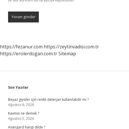
ve site adresim bu tarayıcıya kaydedilsin.
https://fezanur.com
https://zeytinvadisi.com.tr
https://erolerdogan.com.tr
Sitemap
Sidebar
Son Yazılar
Beyaz giysiler için renkli deterjan kullanılabilir mi ?
Ağustos 6, 2026
Kavmin ne demek ?
Ağustos 5, 2026
Avangard hangi dilde ?