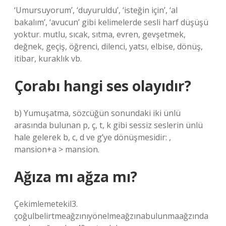
‘Umursuyorum’, ‘duyuruldu’, ‘isteğin için’, ‘al
bakalım’, ‘avucun’ gibi kelimelerde sesli harf düşüşü
yoktur. mutlu, sıcak, sıtma, evren, gevşetmek,
değnek, geçiş, öğrenci, dilenci, yatsı, elbise, dönüş,
itibar, kuraklık vb.
Çorabı hangi ses olayıdır?
b) Yumuşatma, sözcüğün sonundaki iki ünlü
arasında bulunan p, ç, t, k gibi sessiz seslerin ünlü
hale gelerek b, c, d ve g’ye dönüşmesidir: ,
mansion+a > mansion.
Ağıza mı ağza mı?
Çekimlemetekil3.
çoğulbelirtmeağzınıyönelmeağzınabulunmaağzında