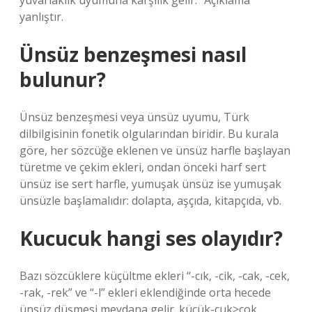
yuvarlaklık uyumuna karşılık gelir.” Açıklama
yanlıştır.
Ünsüz benzeşmesi nasıl
bulunur?
Ünsüz benzeşmesi veya ünsüz uyumu, Türk
dilbilgisinin fonetik olgularından biridir. Bu kurala
göre, her sözcüğe eklenen ve ünsüz harfle başlayan
türetme ve çekim ekleri, ondan önceki harf sert
ünsüz ise sert harfle, yumuşak ünsüz ise yumuşak
ünsüzle başlamalıdır: dolapta, aşçıda, kitapçıda, vb.
Kucucuk hangi ses olayıdır?
Bazı sözcüklere küçültme ekleri “-cık, -cik, -cak, -cek,
-rak, -rek” ve “-l” ekleri eklendiğinde orta hecede
ünsüz düşmesi meydana gelir. küçük-cuk>çok