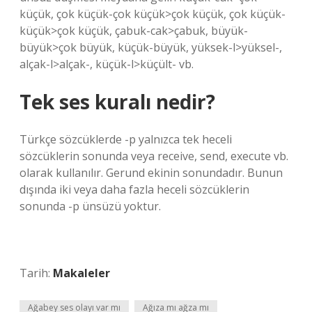
küçük, çok küçük-çok küçük>çok küçük, çok küçük-
küçük>çok küçük, çabuk-cak>çabuk, büyük-
büyük>çok büyük, küçük-büyük, yüksek-l>yüksel-,
alçak-l>alçak-, küçük-l>küçült- vb.
Tek ses kuralı nedir?
Türkçe sözcüklerde -p yalnızca tek heceli
sözcüklerin sonunda veya receive, send, execute vb.
olarak kullanılır. Gerund ekinin sonundadır. Bunun
dışında iki veya daha fazla heceli sözcüklerin
sonunda -p ünsüzü yoktur.
Tarih:
Makaleler
Ağabey ses olayı var mı
Ağıza mı ağza mı