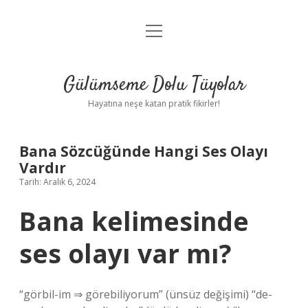
menüyü
Anasayfa
aç
Gizlilik Politikası
Gülümseme Dolu Tüyolar
Yasal Uyarı
Hayatına neşe katan pratik fikirler!
Hakkımızda
Bana Sözcüğünde Hangi Ses Olayı
Vardır
Tarih: Aralık 6, 2024
Bana kelimesinde
ses olayı var mı?
“görbil-im ⇒ görebiliyorum” (ünsüz değişimi) “de-