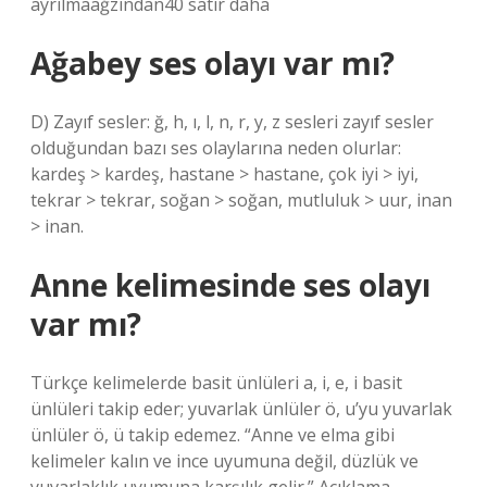
ayrılmaağzından40 satır daha
Ağabey ses olayı var mı?
D) Zayıf sesler: ğ, h, ı, l, n, r, y, z sesleri zayıf sesler
olduğundan bazı ses olaylarına neden olurlar:
kardeş > kardeş, hastane > hastane, çok iyi > iyi,
tekrar > tekrar, soğan > soğan, mutluluk > uur, inan
> inan.
Anne kelimesinde ses olayı
var mı?
Türkçe kelimelerde basit ünlüleri a, i, e, i basit
ünlüleri takip eder; yuvarlak ünlüler ö, u’yu yuvarlak
ünlüler ö, ü takip edemez. “Anne ve elma gibi
kelimeler kalın ve ince uyumuna değil, düzlük ve