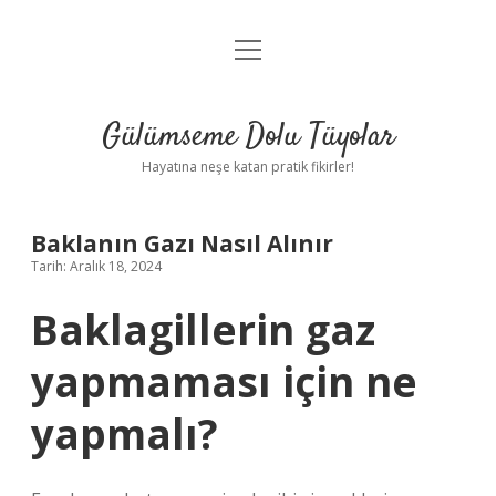
menüyü
Anasayfa
aç
Gizlilik Politikası
Gülümseme Dolu Tüyolar
Yasal Uyarı
Hayatına neşe katan pratik fikirler!
Hakkımızda
Baklanın Gazı Nasıl Alınır
Tarih: Aralık 18, 2024
Baklagillerin gaz
yapmaması için ne
yapmalı?