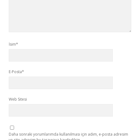
İsim*
E-Posta*
Web Sitesi
Daha sonraki yorumlarımda kullanılması için adım, e-posta adresim
ve site adresim bu tarayıcıya kaydedilsin.