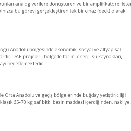
 bunları analog verilere dönüştüren ve bir amplifikatöre ilete
yalnızca bu görevi gerçekleştiren tek bir cihaz (deck) olarak
Doğu Anadolu bölgesinde ekonomik, sosyal ve altyapısal
rdır. DAP projeleri, bölgede tarım, enerji, su kaynakları,
mayı hedeflemektedir.
le Orta Anadolu ve geçiş bölgelerinde buğday yetiştiriciliği
aklaşık 65-70 kg saf bitki besin maddesi içerdiğinden, nakliye,