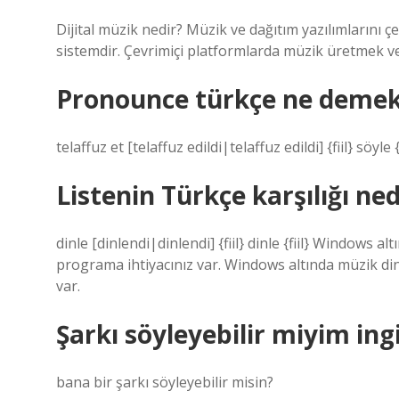
Dijital müzik nedir? Müzik ve dağıtım yazılımlarını ç
sistemdir. Çevrimiçi platformlarda müzik üretmek ve 
Pronounce türkçe ne deme
telaffuz et [telaffuz edildi|telaffuz edildi] {fiil} söyle {f
Listenin Türkçe karşılığı ned
dinle [dinlendi|dinlendi] {fiil} dinle {fiil} Windows 
programa ihtiyacınız var. Windows altında müzik din
var.
Şarkı söyleyebilir miyim ing
bana bir şarkı söyleyebilir misin?