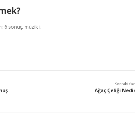
emek?
: 6 sonuç, müzik i.
Sonraki Yaz
muş
Ağaç Çeliği Nedi