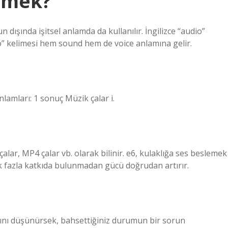
emek?
dışında işitsel anlamda da kullanılır. İngilizce “audio”
io” kelimesi hem sound hem de voice anlamına gelir.
lamları: 1 sonuç Müzik çalar i.
3 çalar, MP4 çalar vb. olarak bilinir. e6, kulaklığa ses beslemek
ok fazla katkıda bulunmadan gücü doğrudan artırır.
dığını düşünürsek, bahsettiğiniz durumun bir sorun