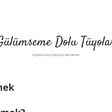
Gülümseme Dolu Tüyola
Hayatına neşe katan pratik fikirler!
mek