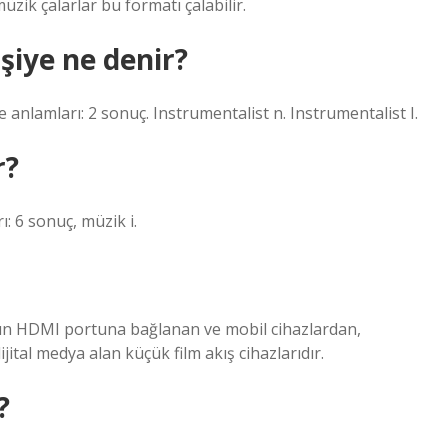
k çalarlar bu formatı çalabilir.
işiye ne denir?
 anlamları: 2 sonuç. Instrumentalist n. Instrumentalist I.
r?
: 6 sonuç, müzik i.
ının HDMI portuna bağlanan ve mobil cihazlardan,
ital medya alan küçük film akış cihazlarıdır.
?