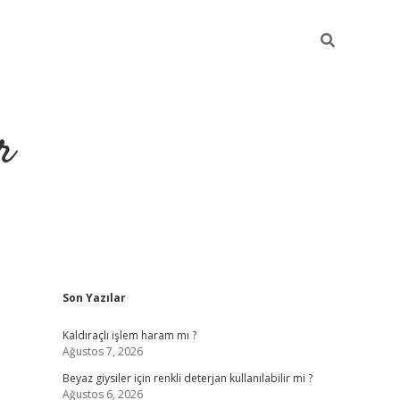
r
Sidebar
Son Yazılar
ilbet yeni giri
Kaldıraçlı işlem haram mı ?
Ağustos 7, 2026
Beyaz giysiler için renkli deterjan kullanılabilir mi ?
Ağustos 6, 2026