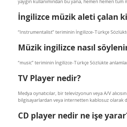
yaygın kullanımından bu yana, hemen hemen tüm müzi
İngilizce müzik aleti çalan k
“Instrumentalist” teriminin İngilizce-Türkçe Sözlükte
Müzik ingilizce nasıl söyleni
“music” teriminin İngilizce-Türkçe Sözlükte anlamları
TV Player nedir?
Medya oynatıcılar, bir televizyonun veya A/V alıcıs
bilgisayarlardan veya internetten kablosuz olarak dij
CD player nedir ne işe yarar