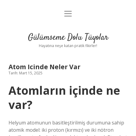
menüyü
Anasayfa
aç
Gizlilik Politikası
Gülümseme Dolu Tüyolar
Yasal Uyarı
Hayatına neşe katan pratik fikirler!
Hakkımızda
Atom Icinde Neler Var
Tarih: Mart 15, 2025
Atomların içinde ne
var?
Helyum atomunun basitleştirilmiş durumuna sahip
atomik model: iki proton (kırmızı) ve iki nötron