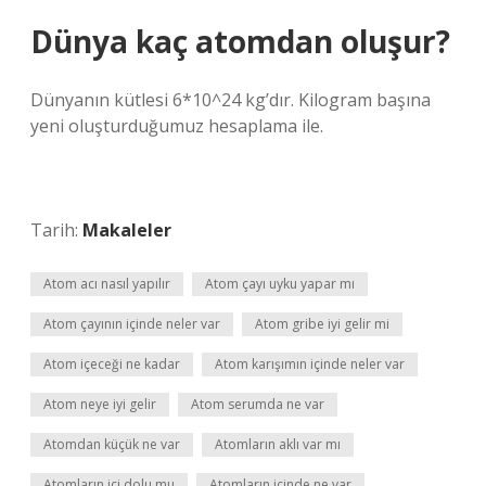
Dünya kaç atomdan oluşur?
Dünyanın kütlesi 6*10^24 kg’dır. Kilogram başına
yeni oluşturduğumuz hesaplama ile.
Tarih:
Makaleler
Atom acı nasıl yapılır
Atom çayı uyku yapar mı
Atom çayının içinde neler var
Atom gribe iyi gelir mi
Atom içeceği ne kadar
Atom karışımın içinde neler var
Atom neye iyi gelir
Atom serumda ne var
Atomdan küçük ne var
Atomların aklı var mı
Atomların içi dolu mu
Atomların içinde ne var