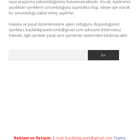
veya araştırma yükümlülüğümüz bulunmamaktadır. Ancak, üyelerimiz
yazdıkları içeriklerin sorumluluğunu taşımakta olup, siteye üye olarak
bu sorumluluğu kabul etmiş sayılırlar.
Hukuka ve yasal düzenlemelere aykırı olduğunu düşündüğünüz
içerikleri,
backlinkpanelicomtr@gmail.com
adresine bildirmeniz
halinde, ilgili içerikler yasal süre içerisinde sitemizden kaldırılacaktır.
Arama
giriş
ilbet
grandoperabet giriş
betexper
Reklam ve İletişim:
E-mail:
backlinkpaneli@gmail.com
Teams: