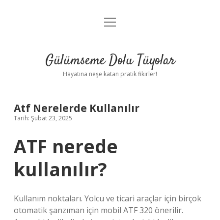
menüyü
Anasayfa
aç
Gizlilik Politikası
Gülümseme Dolu Tüyolar
Yasal Uyarı
Hayatına neşe katan pratik fikirler!
Hakkımızda
Atf Nerelerde Kullanılır
Tarih: Şubat 23, 2025
ATF nerede
kullanılır?
Kullanım noktaları. Yolcu ve ticari araçlar için birçok
otomatik şanzıman için mobil ATF 320 önerilir.