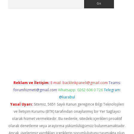
Arama
i giriş
ilbet
grandoperabet giriş
betexper
Reklam ve İletişim:
E-mail:
backlinkpaneli@gmail.com
Teams:
forumhizmeti@gmail.com
Whatsapp: 0262 606 0 726
Telegram:
@karabul
Yasal Uyarı:
Sitemiz, 5651 Sayılı Kanun gereğince Bilgi Teknolojileri
ve İletişim Kurumu (BTK) tarafından onaylanmış bir Yer Sağlayıcı
olarak hizmet vermektedir. Bu nedenle, sitedeki içerikleri proaktif
olarak denetleme veya araştırma yükümlülüğümüz bulunmamaktadır.
Ancak, üyelerimiz yazdıkları içeriklerin sorumluluğunu taşımakta olup,