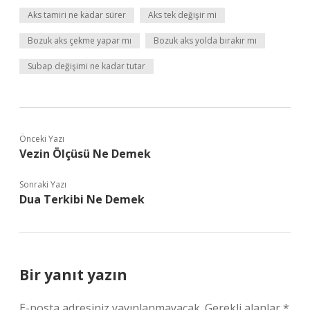
Aks tamiri ne kadar sürer
Aks tek değişir mi
Bozuk aks çekme yapar mı
Bozuk aks yolda bırakır mı
Subap değişimi ne kadar tutar
Önceki Yazı
Vezin Ölçüsü Ne Demek
Sonraki Yazı
Dua Terkibi Ne Demek
Bir yanıt yazın
E-posta adresiniz yayınlanmayacak.
Gerekli alanlar
*