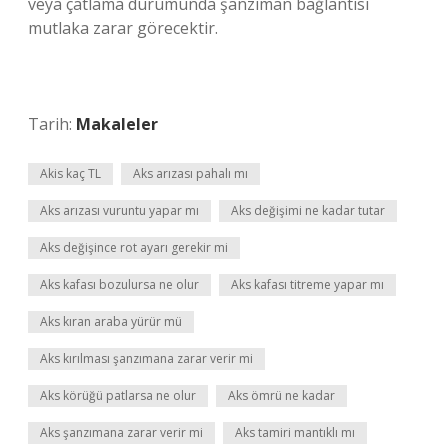
veya çatlama durumunda şanzıman bağlantısı
mutlaka zarar görecektir.
Tarih:
Makaleler
Akis kaç TL
Aks arızası pahalı mı
Aks arızası vuruntu yapar mı
Aks değişimi ne kadar tutar
Aks değişince rot ayarı gerekir mi
Aks kafası bozulursa ne olur
Aks kafası titreme yapar mı
Aks kıran araba yürür mü
Aks kırılması şanzımana zarar verir mi
Aks körüğü patlarsa ne olur
Aks ömrü ne kadar
Aks şanzımana zarar verir mi
Aks tamiri mantıklı mı