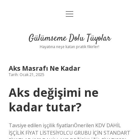
menüyü
Anasayfa
aç
Gizlilik Politikası
Gülümseme Dolu Tüyolar
Yasal Uyarı
Hayatına neşe katan pratik fikirler!
Hakkımızda
Aks Masrafı Ne Kadar
Tarih: Ocak 21, 2025
Aks değişimi ne
kadar tutar?
Tavsiye edilen işçilik fiyatlarıÖnerilen KDV DAHİL
İŞÇİLİK FİYAT LİSTESİYOLCU GRUBU İÇİN STANDART