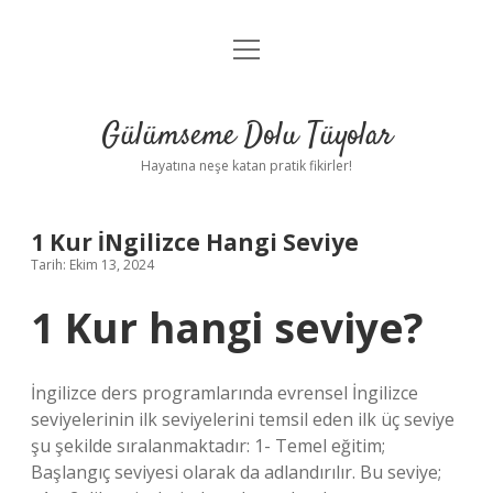
menüyü
Anasayfa
aç
Gizlilik Politikası
Gülümseme Dolu Tüyolar
Yasal Uyarı
Hayatına neşe katan pratik fikirler!
Hakkımızda
1 Kur İNgilizce Hangi Seviye
Tarih: Ekim 13, 2024
1 Kur hangi seviye?
İngilizce ders programlarında evrensel İngilizce
seviyelerinin ilk seviyelerini temsil eden ilk üç seviye
şu şekilde sıralanmaktadır: 1- Temel eğitim;
Başlangıç ​​seviyesi olarak da adlandırılır. Bu seviye;