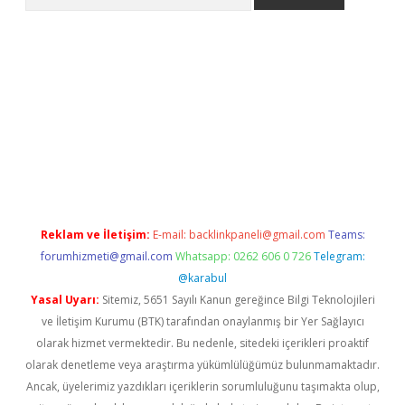
giriş
ilbet
grandoperabet giriş
betexper
Reklam ve İletişim:
E-mail:
backlinkpaneli@gmail.com
Teams:
forumhizmeti@gmail.com
Whatsapp: 0262 606 0 726
Telegram:
@karabul
Yasal Uyarı:
Sitemiz, 5651 Sayılı Kanun gereğince Bilgi Teknolojileri
ve İletişim Kurumu (BTK) tarafından onaylanmış bir Yer Sağlayıcı
olarak hizmet vermektedir. Bu nedenle, sitedeki içerikleri proaktif
olarak denetleme veya araştırma yükümlülüğümüz bulunmamaktadır.
Ancak, üyelerimiz yazdıkları içeriklerin sorumluluğunu taşımakta olup,