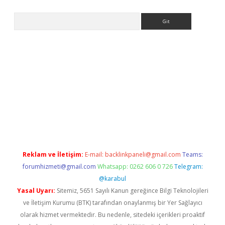
Arama
er
Reklam ve İletişim:
E-mail:
backlinkpaneli@gmail.com
Teams:
forumhizmeti@gmail.com
Whatsapp: 0262 606 0 726
Telegram:
@karabul
Yasal Uyarı:
Sitemiz, 5651 Sayılı Kanun gereğince Bilgi Teknolojileri
ve İletişim Kurumu (BTK) tarafından onaylanmış bir Yer Sağlayıcı
olarak hizmet vermektedir. Bu nedenle, sitedeki içerikleri proaktif