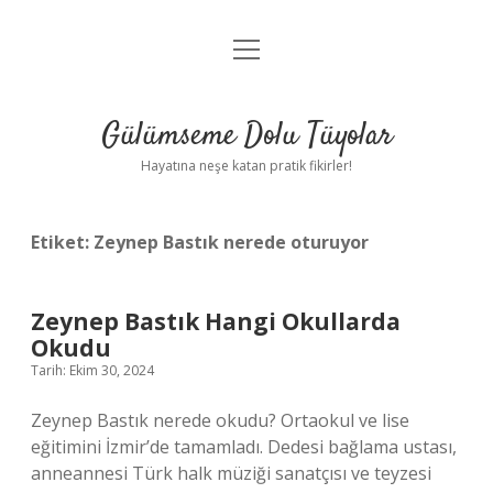
menüyü
Anasayfa
aç
Gizlilik Politikası
Gülümseme Dolu Tüyolar
Yasal Uyarı
Hayatına neşe katan pratik fikirler!
Hakkımızda
Etiket:
Zeynep Bastık nerede oturuyor
Zeynep Bastık Hangi Okullarda
Okudu
Tarih: Ekim 30, 2024
Zeynep Bastık nerede okudu? Ortaokul ve lise
eğitimini İzmir’de tamamladı. Dedesi bağlama ustası,
anneannesi Türk halk müziği sanatçısı ve teyzesi