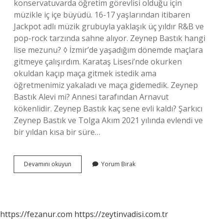
konservatuvarda öğretim görevlisi olduğu için
müzikle iç içe büyüdü. 16-17 yaşlarından itibaren
Jackpot adlı müzik grubuyla yaklaşık üç yıldır R&B ve
pop-rock tarzında sahne alıyor. Zeynep Bastık hangi
lise mezunu? ◊ İzmir’de yaşadığım dönemde maçlara
gitmeye çalışırdım. Karataş Lisesi’nde okurken
okuldan kaçıp maça gitmek istedik ama
öğretmenimiz yakaladı ve maça gidemedik. Zeynep
Bastık Alevi mi? Annesi tarafından Arnavut
kökenlidir. Zeynep Bastık kaç sene evli kaldı? Şarkıcı
Zeynep Bastık ve Tolga Akım 2021 yılında evlendi ve
bir yıldan kısa bir süre…
Zeynep
Devamını okuyun
Yorum Bırak
Bastık
Hangi
Okullarda
Okudu
https://fezanur.com
https://zeytinvadisi.com.tr