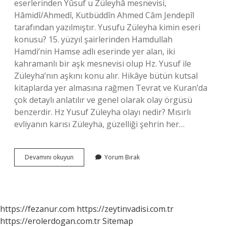
eserlerinden Yûsuf u Züleyhâ mesnevisi,
Hâmidî/Ahmedî, Kutbüddîn Ahmed Câm Jendepîl
tarafından yazılmıştır. Yusufu Züleyha kimin eseri
konusu? 15. yüzyıl şairlerinden Hamdullah
Hamdi’nin Hamse adlı eserinde yer alan, iki
kahramanlı bir aşk mesnevisi olup Hz. Yusuf ile
Züleyha’nın aşkını konu alır. Hikâye bütün kutsal
kitaplarda yer almasına rağmen Tevrat ve Kuran’da
çok detaylı anlatılır ve genel olarak olay örgüsü
benzerdir. Hz Yusuf Züleyha olayı nedir? Mısırlı
evliyanın karısı Züleyha, güzelliği şehrin her…
Yusufu
Devamını okuyun
Yorum Bırak
Zuleyhayi
Kim
Yazdi
https://fezanur.com
https://zeytinvadisi.com.tr
https://erolerdogan.com.tr
Sitemap