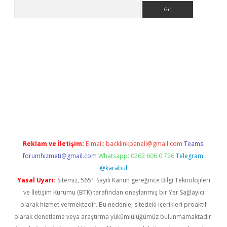
Arama
er
Reklam ve İletişim:
E-mail:
backlinkpaneli@gmail.com
Teams:
forumhizmeti@gmail.com
Whatsapp: 0262 606 0 726
Telegram:
@karabul
Yasal Uyarı:
Sitemiz, 5651 Sayılı Kanun gereğince Bilgi Teknolojileri
ve İletişim Kurumu (BTK) tarafından onaylanmış bir Yer Sağlayıcı
olarak hizmet vermektedir. Bu nedenle, sitedeki içerikleri proaktif
olarak denetleme veya araştırma yükümlülüğümüz bulunmamaktadır.