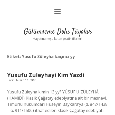
menüyü
Anasayfa
aç
Gizlilik Politikası
Gülümseme Dolu Tüyolar
Yasal Uyarı
Hayatına neşe katan pratik fikirler!
Hakkımızda
Etiket:
Yusufu Züleyha kaçıncı yy
Yusufu Zuleyhayi Kim Yazdi
Tarih: Nisan 11, 2025
Yusufu Züleyha kimin 13 yy? YÛSUF U ZÜLEYHÂ
(HÂMİDÎ) Klasik Çağatay edebiyatına ait bir mesnevi.
Timurlu hükümdarı Hüseyin Baykara’ya (d. 842/1438
– ö. 911/1506) ithaf edilen klasik Çağatay edebiyatı