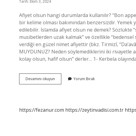
Tarih: Ekim 3, 2024
Afiyet olsun hangi durumlarda kullanılır? “Bon appe
bir kelime olması bakımından benzersizdir. Yemek yer
edilebilir. İslamda afiyet olsun ne demek? Sözlükte “
musibetlerden uzak kalmak” ve özellikle “bedensel sa
verdiği en güzel nimet afiyettir (bkz. Tirmizî, “Da’a
MUYDUNUZ? Neden söylemediklerini iki rivayetle açı
kolay olsun, hafif olsun” derler… 1- Kerbela olayında
Afiyet
Devamını okuyun
Yorum Bırak
Olsun
Kime
Denir
https://fezanur.com
https://zeytinvadisi.com.tr
http