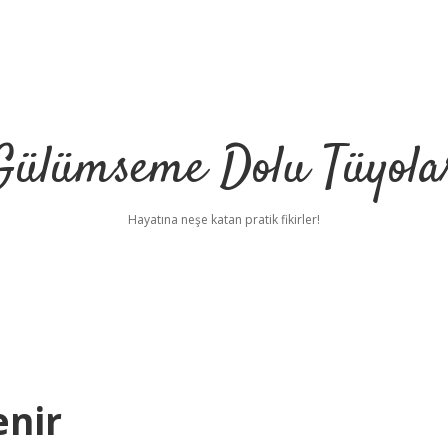
Gülümseme Dolu Tüyola
Hayatına neşe katan pratik fikirler!
enir