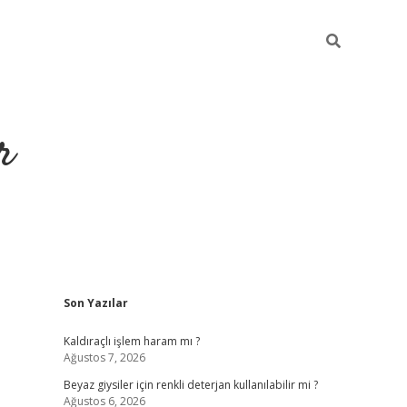
r
Sidebar
Son Yazılar
ilbet yeni giriş
ilbet
grandoperabet giriş
betexper
Kaldıraçlı işlem haram mı ?
Ağustos 7, 2026
Beyaz giysiler için renkli deterjan kullanılabilir mi ?
Ağustos 6, 2026