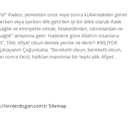
tit” ifadesi, yemekten önce veya sonra kullanılabilen genel
ken veya içerken dile getirilen iyi bir dilek olarak ifade
sağlık ve emniyette olmak, felaketlerden, sıkıntılardan ve
ğlık” anlamına gelir. Hadislere göre Allah’ın insanlara
vât”, 106). Afiyet olsun demek yerine ne denir? #BİLİYOR
klayalım: Çoğunlukla, “Bereketli olsun, bereketli olsun,
n sonra Yezit, halktan inanılmaz bir tepki aldı. Afiyet…
s://erolerdogan.com.tr
Sitemap