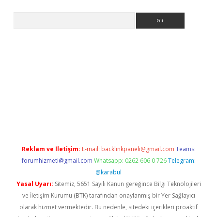
Arama
er
Reklam ve İletişim:
E-mail:
backlinkpaneli@gmail.com
Teams:
forumhizmeti@gmail.com
Whatsapp: 0262 606 0 726
Telegram:
@karabul
Yasal Uyarı:
Sitemiz, 5651 Sayılı Kanun gereğince Bilgi Teknolojileri
ve İletişim Kurumu (BTK) tarafından onaylanmış bir Yer Sağlayıcı
olarak hizmet vermektedir. Bu nedenle, sitedeki içerikleri proaktif