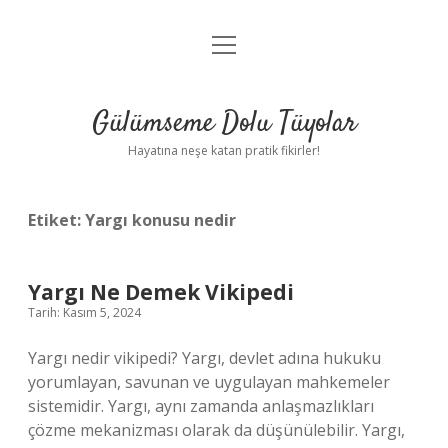
menüyü
Anasayfa
aç
Gizlilik Politikası
Gülümseme Dolu Tüyolar
Yasal Uyarı
Hayatına neşe katan pratik fikirler!
Hakkımızda
Etiket:
Yargı konusu nedir
Yargı Ne Demek Vikipedi
Tarih: Kasım 5, 2024
Yargı nedir vikipedi? Yargı, devlet adına hukuku
yorumlayan, savunan ve uygulayan mahkemeler
sistemidir. Yargı, aynı zamanda anlaşmazlıkları
çözme mekanizması olarak da düşünülebilir. Yargı,