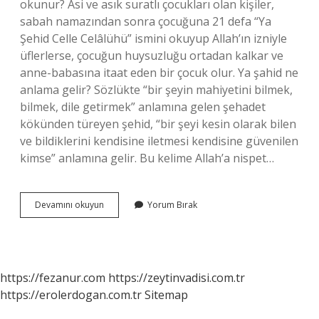
okunur? Asi ve asık suratlı çocukları olan kişiler,
sabah namazından sonra çocuğuna 21 defa “Ya
Şehid Celle Celâlühü” ismini okuyup Allah’ın izniyle
üflerlerse, çocuğun huysuzluğu ortadan kalkar ve
anne-babasına itaat eden bir çocuk olur. Ya şahid ne
anlama gelir? Sözlükte “bir şeyin mahiyetini bilmek,
bilmek, dile getirmek” anlamına gelen şehadet
kökünden türeyen şehid, “bir şeyi kesin olarak bilen
ve bildiklerini kendisine iletmesi kendisine güvenilen
kimse” anlamına gelir. Bu kelime Allah’a nispet…
Ya
Devamını okuyun
Yorum Bırak
Şehid
Ne
Için
Okunur
https://fezanur.com
https://zeytinvadisi.com.tr
https://erolerdogan.com.tr
Sitemap