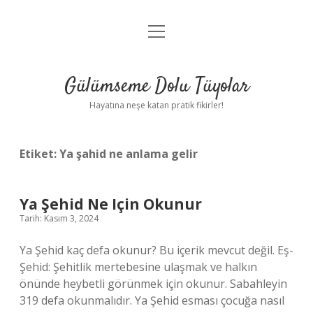
menüyü
Anasayfa
aç
Gizlilik Politikası
Gülümseme Dolu Tüyolar
Yasal Uyarı
Hayatına neşe katan pratik fikirler!
Hakkımızda
Etiket:
Ya şahid ne anlama gelir
Ya Şehid Ne Için Okunur
Tarih: Kasım 3, 2024
Ya Şehid kaç defa okunur? Bu içerik mevcut değil. Eş-
Şehid: Şehitlik mertebesine ulaşmak ve halkın
önünde heybetli görünmek için okunur. Sabahleyin
319 defa okunmalıdır. Ya Şehid esması çocuğa nasıl