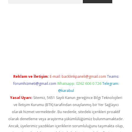
er
Reklam ve İletişim:
E-mail:
backlinkpaneli@gmail.com
Teams:
forumhizmeti@gmail.com
Whatsapp: 0262 606 0 726
Telegram:
@karabul
Yasal Uyarı:
Sitemiz, 5651 Sayılı Kanun gereğince Bilgi Teknolojileri
ve İletişim Kurumu (BTK) tarafından onaylanmış bir Yer Sağlayıcı
olarak hizmet vermektedir. Bu nedenle, sitedeki içerikleri proaktif
olarak denetleme veya araştırma yükümlülüğümüz bulunmamaktadır.
Ancak, üyelerimiz yazdıkları içeriklerin sorumluluğunu taşımakta olup,