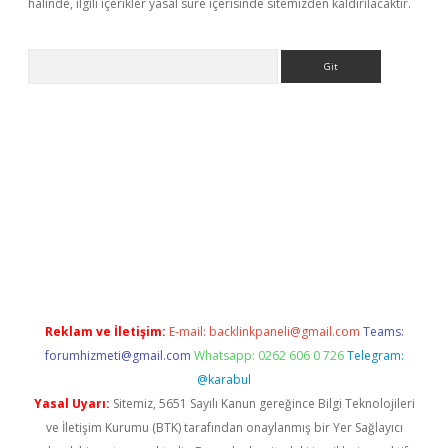
halinde, ilgili içerikler yasal süre içerisinde sitemizden kaldırılacaktır.
Arama
er
Reklam ve İletişim:
E-mail:
backlinkpaneli@gmail.com
Teams:
forumhizmeti@gmail.com
Whatsapp: 0262 606 0 726
Telegram:
@karabul
Yasal Uyarı:
Sitemiz, 5651 Sayılı Kanun gereğince Bilgi Teknolojileri
ve İletişim Kurumu (BTK) tarafından onaylanmış bir Yer Sağlayıcı