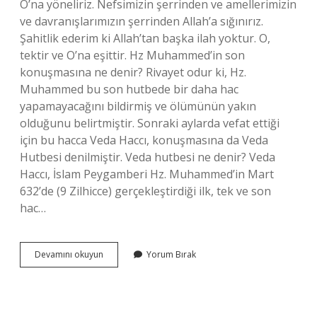
O’na yöneliriz. Nefsimizin şerrinden ve amellerimizin
ve davranışlarımızın şerrinden Allah’a sığınırız.
Şahitlik ederim ki Allah’tan başka ilah yoktur. O,
tektir ve O’na eşittir. Hz Muhammed’in son
konuşmasına ne denir? Rivayet odur ki, Hz.
Muhammed bu son hutbede bir daha hac
yapamayacağını bildirmiş ve ölümünün yakın
olduğunu belirtmiştir. Sonraki aylarda vefat ettiği
için bu hacca Veda Haccı, konuşmasına da Veda
Hutbesi denilmiştir. Veda hutbesi ne denir? Veda
Haccı, İslam Peygamberi Hz. Muhammed’in Mart
632’de (9 Zilhicce) gerçekleştirdiği ilk, tek ve son
hac…
Hz
Devamını okuyun
Yorum Bırak
Muhammedin
Meşhur
Konuşmasının
Adı