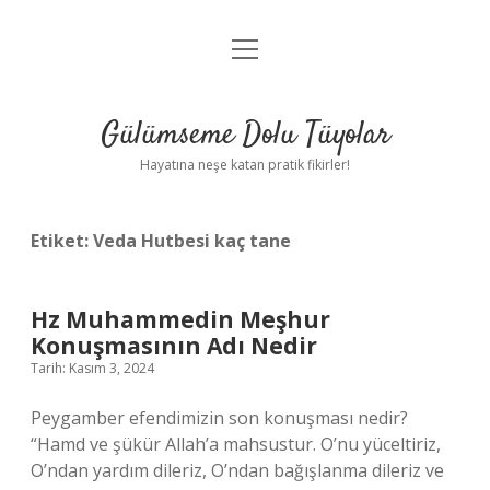
menüyü
Anasayfa
aç
Gizlilik Politikası
Gülümseme Dolu Tüyolar
Yasal Uyarı
Hayatına neşe katan pratik fikirler!
Hakkımızda
Etiket:
Veda Hutbesi kaç tane
Hz Muhammedin Meşhur
Konuşmasının Adı Nedir
Tarih: Kasım 3, 2024
Peygamber efendimizin son konuşması nedir?
“Hamd ve şükür Allah’a mahsustur. O’nu yüceltiriz,
O’ndan yardım dileriz, O’ndan bağışlanma dileriz ve