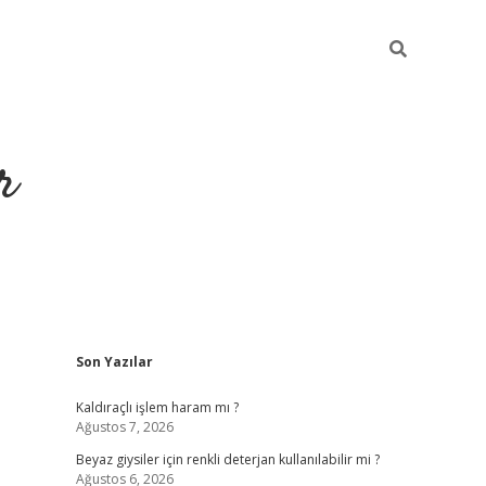
r
Sidebar
Son Yazılar
ilbet yeni giriş
ilbet
grandoperabet giriş
betexper
Kaldıraçlı işlem haram mı ?
Ağustos 7, 2026
Beyaz giysiler için renkli deterjan kullanılabilir mi ?
Ağustos 6, 2026