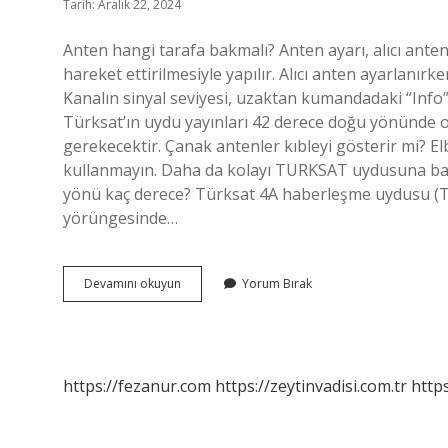
Tarih: Aralık 22, 2024
Anten hangi tarafa bakmalı? Anten ayarı, alıcı ante
hareket ettirilmesiyle yapılır. Alıcı anten ayarlanırke
Kanalın sinyal seviyesi, uzaktan kumandadaki “Info
Türksat’ın uydu yayınları 42 derece doğu yönünde 
gerekecektir. Çanak antenler kıbleyi gösterir mi? E
kullanmayın. Daha da kolayı TURKSAT uydusuna bakm
yönü kaç derece? Türksat 4A haberleşme uydusu (Tü
yörüngesinde…
Çanak
Devamını okuyun
Yorum Bırak
Anten
Yönü
Nereye
Bakar
https://fezanur.com
https://zeytinvadisi.com.tr
http