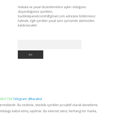
Hukuka ve yasal düzenlemelere aykırı olduğunu
düşündüğünüz içerikleri,
backlinkpanelicomtr@gmail.com
adresine bildirmeniz
halinde, ilgili içerikler yasal süre içerisinde sitemizden
kaldırılacaktır.
Arama
06 0 726
Telegram: @karabul
vermektedir. Bu nedenle, sitedeki içerikleri proaktif olarak denetleme
luğu kabul etmiş sayılırlar. Bu internet sitesi, herhangi bir marka,