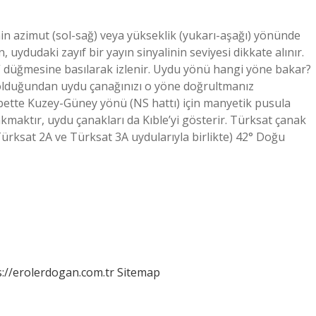
nin azimut (sol-sağ) veya yükseklik (yukarı-aşağı) yönünde
n, uydudaki zayıf bir yayın sinyalinin seviyesi dikkate alınır.
” düğmesine basılarak izlenir. Uydu yönü hangi yöne bakar?
olduğundan uydu çanağınızı o yöne doğrultmanız
lbette Kuzey-Güney yönü (NS hattı) için manyetik pusula
aktır, uydu çanakları da Kıble’yi gösterir. Türksat çanak
rksat 2A ve Türksat 3A uydularıyla birlikte) 42° Doğu
s://erolerdogan.com.tr
Sitemap