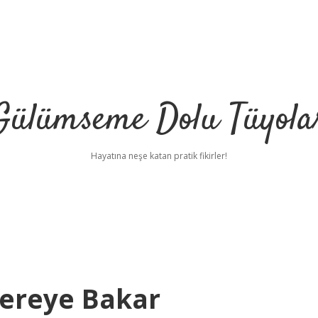
Gülümseme Dolu Tüyola
Hayatına neşe katan pratik fikirler!
ereye Bakar