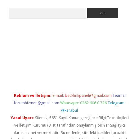
Arama
er
Reklam ve İletişim:
E-mail:
backlinkpaneli@gmail.com
Teams:
forumhizmeti@gmail.com
Whatsapp: 0262 606 0 726
Telegram:
@karabul
Yasal Uyarı:
Sitemiz, 5651 Sayılı Kanun gereğince Bilgi Teknolojileri
ve İletişim Kurumu (BTK) tarafından onaylanmış bir Yer Sağlayıcı
olarak hizmet vermektedir. Bu nedenle, sitedeki içerikleri proaktif