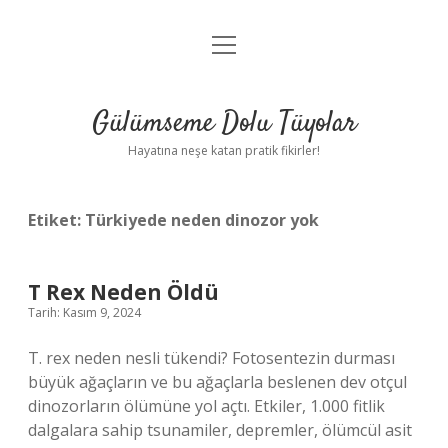
menüyü
Anasayfa
aç
Gizlilik Politikası
Gülümseme Dolu Tüyolar
Yasal Uyarı
Hayatına neşe katan pratik fikirler!
Hakkımızda
Etiket:
Türkiyede neden dinozor yok
T Rex Neden Öldü
Tarih: Kasım 9, 2024
T. rex neden nesli tükendi? Fotosentezin durması
büyük ağaçların ve bu ağaçlarla beslenen dev otçul
dinozorların ölümüne yol açtı. Etkiler, 1.000 fitlik
dalgalara sahip tsunamiler, depremler, ölümcül asit