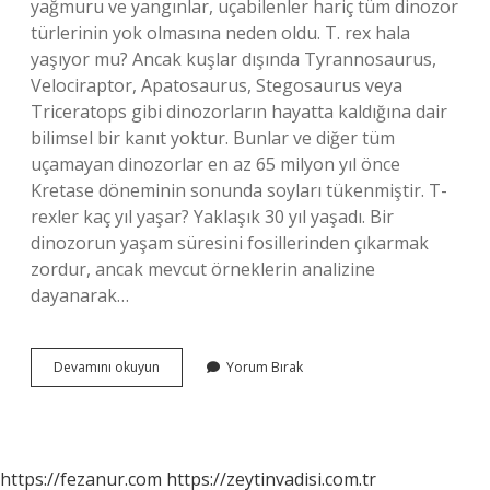
yağmuru ve yangınlar, uçabilenler hariç tüm dinozor
türlerinin yok olmasına neden oldu. T. rex hala
yaşıyor mu? Ancak kuşlar dışında Tyrannosaurus,
Velociraptor, Apatosaurus, Stegosaurus veya
Triceratops gibi dinozorların hayatta kaldığına dair
bilimsel bir kanıt yoktur. Bunlar ve diğer tüm
uçamayan dinozorlar en az 65 milyon yıl önce
Kretase döneminin sonunda soyları tükenmiştir. T-
rexler kaç yıl yaşar? Yaklaşık 30 yıl yaşadı. Bir
dinozorun yaşam süresini fosillerinden çıkarmak
zordur, ancak mevcut örneklerin analizine
dayanarak…
T
Devamını okuyun
Yorum Bırak
Rex
Neden
Öldü
https://fezanur.com
https://zeytinvadisi.com.tr