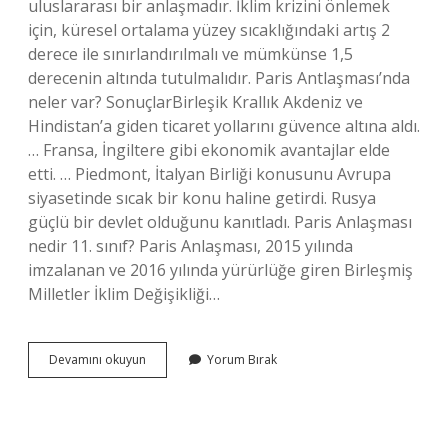
uluslararası bir anlaşmadır. İklim krizini önlemek
için, küresel ortalama yüzey sıcaklığındaki artış 2
derece ile sınırlandırılmalı ve mümkünse 1,5
derecenin altında tutulmalıdır. Paris Antlaşması’nda
neler var? SonuçlarBirleşik Krallık Akdeniz ve
Hindistan’a giden ticaret yollarını güvence altına aldı.
… Fransa, İngiltere gibi ekonomik avantajlar elde
etti. … Piedmont, İtalyan Birliği konusunu Avrupa
siyasetinde sıcak bir konu haline getirdi. Rusya
güçlü bir devlet olduğunu kanıtladı. Paris Anlaşması
nedir 11. sınıf? Paris Anlaşması, 2015 yılında
imzalanan ve 2016 yılında yürürlüğe giren Birleşmiş
Milletler İklim Değişikliği…
Paris
Devamını okuyun
Yorum Bırak
Antlaşmasının
Içeriği
Nedir