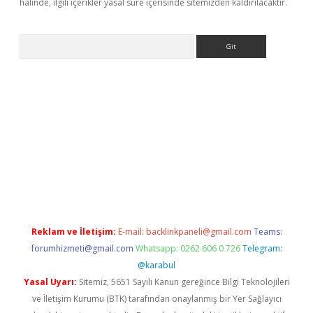
halinde, ilgili içerikler yasal süre içerisinde sitemizden kaldırılacaktır.
Arama
er
Reklam ve İletişim:
E-mail:
backlinkpaneli@gmail.com
Teams:
forumhizmeti@gmail.com
Whatsapp: 0262 606 0 726
Telegram:
@karabul
Yasal Uyarı:
Sitemiz, 5651 Sayılı Kanun gereğince Bilgi Teknolojileri
ve İletişim Kurumu (BTK) tarafından onaylanmış bir Yer Sağlayıcı