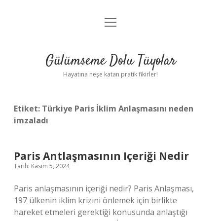
menüyü
Anasayfa
aç
Gizlilik Politikası
Gülümseme Dolu Tüyolar
Yasal Uyarı
Hayatına neşe katan pratik fikirler!
Hakkımızda
Etiket:
Türkiye Paris İklim Anlaşmasını neden
imzaladı
Paris Antlaşmasının Içeriği Nedir
Tarih: Kasım 5, 2024
Paris anlaşmasının içeriği nedir? Paris Anlaşması,
197 ülkenin iklim krizini önlemek için birlikte
hareket etmeleri gerektiği konusunda anlaştığı