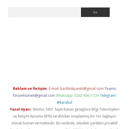
Arama
per
Reklam ve İletişim:
E-mail:
backlinkpaneli@gmail.com
Teams:
forumhizmeti@gmail.com
Whatsapp: 0262 606 0 726
Telegram:
@karabul
Yasal Uyarı:
Sitemiz, 5651 Sayılı Kanun gereğince Bilgi Teknolojileri
ve İletişim Kurumu (BTK) tarafından onaylanmış bir Yer Sağlayıcı
olarak hizmet vermektedir. Bu nedenle, sitedeki içerikleri proaktif