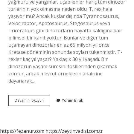
yağmuru ve yangınlar, uçabilenler hariç tüm dinozor
türlerinin yok olmasına neden oldu. T. rex hala
yaşıyor mu? Ancak kuşlar dışında Tyrannosaurus,
Velociraptor, Apatosaurus, Stegosaurus veya
Triceratops gibi dinozorların hayatta kaldığına dair
bilimsel bir kanıt yoktur. Bunlar ve diğer tüm
uçamayan dinozorlar en az 65 milyon yıl önce
Kretase döneminin sonunda soyları tükenmiştir. T-
rexler kaç yıl yaşar? Yaklaşık 30 yıl yaşadı. Bir
dinozorun yaşam süresini fosillerinden çıkarmak
zordur, ancak mevcut örneklerin analizine
dayanarak…
T
Devamını okuyun
Yorum Bırak
Rex
Neden
Öldü
https://fezanur.com
https://zeytinvadisi.com.tr