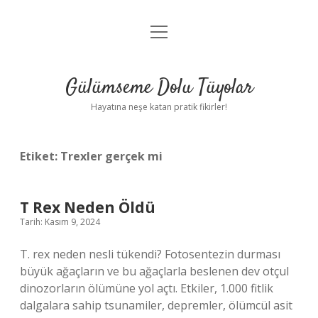
menüyü
Anasayfa
aç
Gizlilik Politikası
Gülümseme Dolu Tüyolar
Yasal Uyarı
Hayatına neşe katan pratik fikirler!
Hakkımızda
Etiket:
Trexler gerçek mi
T Rex Neden Öldü
Tarih: Kasım 9, 2024
T. rex neden nesli tükendi? Fotosentezin durması
büyük ağaçların ve bu ağaçlarla beslenen dev otçul
dinozorların ölümüne yol açtı. Etkiler, 1.000 fitlik
dalgalara sahip tsunamiler, depremler, ölümcül asit