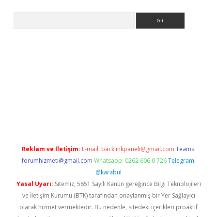
Arama
er
Reklam ve İletişim:
E-mail:
backlinkpaneli@gmail.com
Teams:
forumhizmeti@gmail.com
Whatsapp: 0262 606 0 726
Telegram:
@karabul
Yasal Uyarı:
Sitemiz, 5651 Sayılı Kanun gereğince Bilgi Teknolojileri
ve İletişim Kurumu (BTK) tarafından onaylanmış bir Yer Sağlayıcı
olarak hizmet vermektedir. Bu nedenle, sitedeki içerikleri proaktif