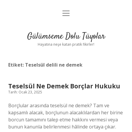
menüyü
Anasayfa
aç
Gizlilik Politikası
Gülümseme Dolu Tüyolar
Yasal Uyarı
Hayatına neşe katan pratik fikirler!
Hakkımızda
Etiket:
Teselsül delili ne demek
Teselsül Ne Demek Borçlar Hukuku
Tarih: Ocak 23, 2025
Borçlular arasında teselsül ne demek? Tam ve
kapsamlı alacak, borçlunun alacaklılardan her birine
borcun tamamını talep etme hakkını vermesi veya
bunun kanunla belirlenmesi hâlinde ortaya çıkar.