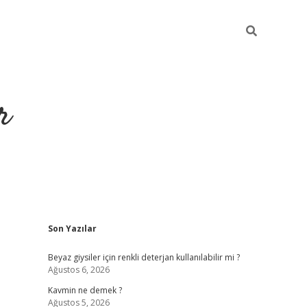
r
Sidebar
Son Yazılar
ilbet yeni giriş
ilbet
grandoperabet giriş
betexper
Beyaz giysiler için renkli deterjan kullanılabilir mi ?
Ağustos 6, 2026
Kavmin ne demek ?
Ağustos 5, 2026