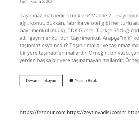
Tarih: Kasım 5, 2024
Taşınmaz mal nedir örnekleri? Madde 7 – Gayrimenku
ağıl, konut, dükkân, fabrika ve otel gibi her türlü 
Gayrimenkul (mülk), TDK Güncel Türkçe Sözlüğü’nde
adı “gayrimenkul”dür. Gayrimenkul, Arapça “mlk” k
taşınmaz eşya nedir? Taşınır mallar ve taşınmaz ma
bir yere taşınabilen mallardır. Örneğin, bir vazo, ç
yerden başka bir yere taşınamayan mallardır. Örneği
Taşınır
Devamını okuyun
Yorum Bırak
Ve
Taşınmaz
Mallar
Nelerdir
https://fezanur.com
https://zeytinvadisi.com.tr
http