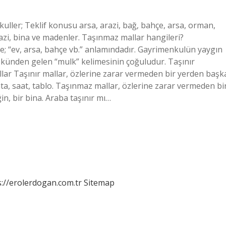
ller; Teklif konusu arsa, arazi, bağ, bahçe, arsa, orman,
arazi, bina ve madenler. Taşınmaz mallar hangileri?
; “ev, arsa, bahçe vb.” anlamındadır. Gayrimenkulün yaygın
ökünden gelen “mulk” kelimesinin çoğuludur. Taşınır
llar Taşınır mallar, özlerine zarar vermeden bir yerden başk
anta, saat, tablo. Taşınmaz mallar, özlerine zarar vermeden bi
n, bir bina. Araba taşınır mı…
s://erolerdogan.com.tr
Sitemap