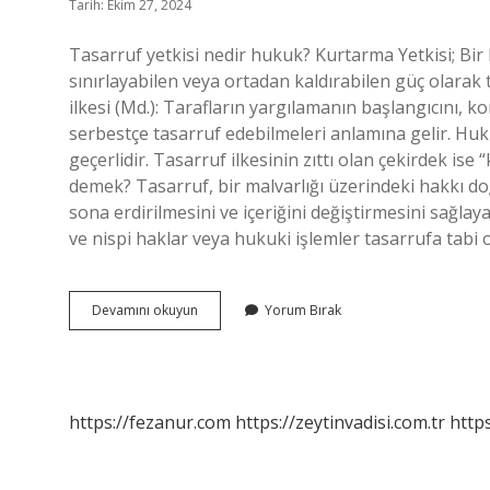
Tarih: Ekim 27, 2024
Tasarruf yetkisi nedir hukuk? Kurtarma Yetkisi; Bir
sınırlayabilen veya ortadan kaldırabilen güç olarak
ilkesi (Md.): Tarafların yargılamanın başlangıcını
serbestçe tasarruf edebilmeleri anlamına gelir. Hu
geçerlidir. Tasarruf ilkesinin zıttı olan çekirdek is
demek? Tasarruf, bir malvarlığı üzerindeki hakkı doğ
sona erdirilmesini ve içeriğini değiştirmesini sağlay
ve nispi haklar veya hukuki işlemler tasarrufa tabi o
Maddi
Devamını okuyun
Yorum Bırak
Hukuktaki
Tasarruf
Yetkisi
Nedir
https://fezanur.com
https://zeytinvadisi.com.tr
http