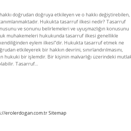
 hakkı doğrudan doğruya etkileyen ve o hakkı değiştirebilen,
 tanımlanmaktadır. Hukukta tasarruf ilkesi nedir? Tasarruf
, konusunu ve sonunu belirlemeleri ve uyuşmazlığın konusunu
kuk muhakemeleri hukukunda tasarruf ilkesi genellikle
e “kendiliğinden eylem ilkesi”dir. Hukukta tasarruf etmek ne
rudan etkileyerek bir hakkın devrini, sınırlandırılmasını,
an hukuki bir işlemdir. Bir kişinin malvarlığı üzerindeki mutla
labilir. Tasarruf…
s://erolerdogan.com.tr
Sitemap