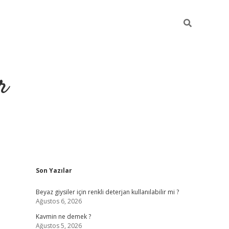
r
Sidebar
Son Yazılar
ilbet yeni giriş
ilbet
grandoperabet giriş
betexper
Beyaz giysiler için renkli deterjan kullanılabilir mi ?
Ağustos 6, 2026
Kavmin ne demek ?
Ağustos 5, 2026