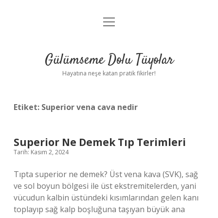
menüyü
Anasayfa
aç
Gizlilik Politikası
Gülümseme Dolu Tüyolar
Yasal Uyarı
Hayatına neşe katan pratik fikirler!
Hakkımızda
Etiket:
Superior vena cava nedir
Superior Ne Demek Tıp Terimleri
Tarih: Kasım 2, 2024
Tıpta superior ne demek? Üst vena kava (SVK), sağ
ve sol boyun bölgesi ile üst ekstremitelerden, yani
vücudun kalbin üstündeki kısımlarından gelen kanı
toplayıp sağ kalp boşluğuna taşıyan büyük ana