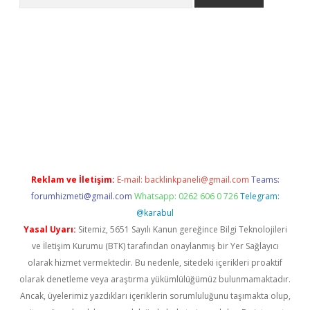
et giriş
betexper
Reklam ve İletişim:
E-mail:
backlinkpaneli@gmail.com
Teams:
forumhizmeti@gmail.com
Whatsapp: 0262 606 0 726
Telegram:
@karabul
Yasal Uyarı:
Sitemiz, 5651 Sayılı Kanun gereğince Bilgi Teknolojileri
ve İletişim Kurumu (BTK) tarafından onaylanmış bir Yer Sağlayıcı
olarak hizmet vermektedir. Bu nedenle, sitedeki içerikleri proaktif
olarak denetleme veya araştırma yükümlülüğümüz bulunmamaktadır.
Ancak, üyelerimiz yazdıkları içeriklerin sorumluluğunu taşımakta olup,