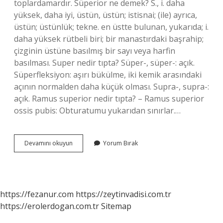
toplardamardır. Süperior ne demek? S., i. daha
yüksek, daha iyi, üstün, üstün; istisnai; (ile) ayrıca,
üstün; üstünlük; tekne. en üstte bulunan, yukarıda; i.
daha yüksek rütbeli biri; bir manastırdaki başrahip;
çizginin üstüne basılmış bir sayı veya harfin
basılması. Super nedir tıpta? Süper-, süper-: açık.
Süperfleksiyon: aşırı bükülme, iki kemik arasındaki
açının normalden daha küçük olması. Supra-, supra-:
açık. Ramus superior nedir tıpta? – Ramus superior
ossis pubis: Obturatumu yukarıdan sınırlar.…
Superior
Devamını okuyun
Yorum Bırak
Ne
Demek
Tıp
Terimleri
https://fezanur.com
https://zeytinvadisi.com.tr
https://erolerdogan.com.tr
Sitemap