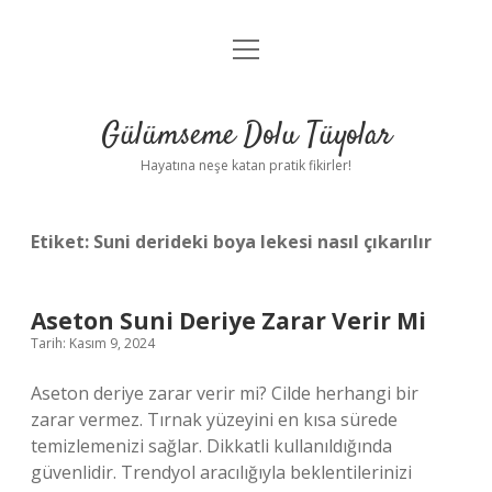
menüyü
Anasayfa
aç
Gizlilik Politikası
Gülümseme Dolu Tüyolar
Yasal Uyarı
Hayatına neşe katan pratik fikirler!
Hakkımızda
Etiket:
Suni derideki boya lekesi nasıl çıkarılır
Aseton Suni Deriye Zarar Verir Mi
Tarih: Kasım 9, 2024
Aseton deriye zarar verir mi? Cilde herhangi bir
zarar vermez. Tırnak yüzeyini en kısa sürede
temizlemenizi sağlar. Dikkatli kullanıldığında
güvenlidir. Trendyol aracılığıyla beklentilerinizi