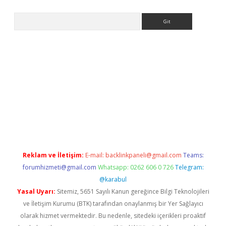
Arama
er
Reklam ve İletişim:
E-mail:
backlinkpaneli@gmail.com
Teams:
forumhizmeti@gmail.com
Whatsapp: 0262 606 0 726
Telegram:
@karabul
Yasal Uyarı:
Sitemiz, 5651 Sayılı Kanun gereğince Bilgi Teknolojileri
ve İletişim Kurumu (BTK) tarafından onaylanmış bir Yer Sağlayıcı
olarak hizmet vermektedir. Bu nedenle, sitedeki içerikleri proaktif