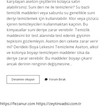
karşılayan aseton çeşitlerini kolayca satın
alabilirsiniz. Suni deri ne ile temizlenir? Su bazlı
temizlik maddeleri veya sabunlu su genellikle suni
deriyi temizlemek için kullanılabilir. Klor veya çözücü
içeren temizleyicileri kullanmaktan kaçının. Bu
kimyasallar suni deriye zarar verebilir. Temizlik
maddesini bir test alanında test ederek giysinin
tepkisini gözlemleyin. Aseton deri cekete zarar verir
mi? Derideki Boya Lekesini Temizleme Aseton, alkol
ve kolonya boyayı temizleyen maddeler olsa da
deriye zarar verebilir. Bu maddeler boyayı çıkarır
ancak derinin renginin değişmesine…
Aseton
Devamını okuyun
Yorum Bırak
Suni
Deriye
Zarar
Verir
Mi
https://fezanur.com
https://zeytinvadisi.com.tr