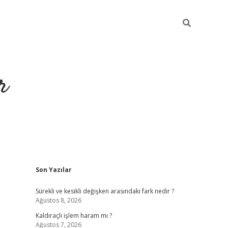
r
Sidebar
Son Yazılar
ilbet yeni giriş
ilbet
grandoperabet giriş
betexper
Sürekli ve kesikli değişken arasındaki fark nedir ?
Ağustos 8, 2026
Kaldıraçlı işlem haram mı ?
Ağustos 7, 2026