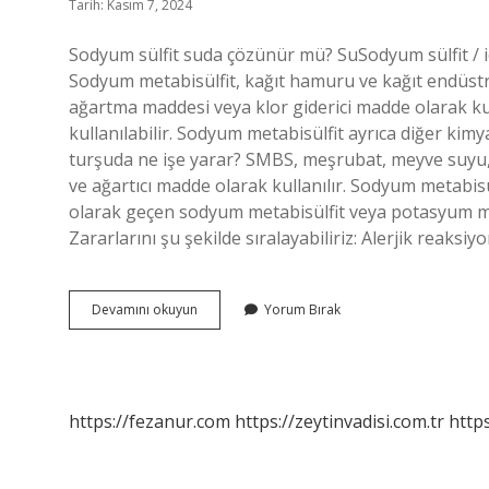
Tarih: Kasım 7, 2024
Sodyum sülfit suda çözünür mü? SuSodyum sülfit / i
Sodyum metabisülfit, kağıt hamuru ve kağıt endüstri
ağartma maddesi veya klor giderici madde olarak kul
kullanılabilir. Sodyum metabisülfit ayrıca diğer kimy
turşuda ne işe yarar? SMBS, meşrubat, meyve suyu,
ve ağartıcı madde olarak kullanılır. Sodyum metabisü
olarak geçen sodyum metabisülfit veya potasyum met
Zararlarını şu şekilde sıralayabiliriz: Alerjik reaksiy
Sodyum
Devamını okuyun
Yorum Bırak
Metabisülfit
Suda
Çözünür
Mü
https://fezanur.com
https://zeytinvadisi.com.tr
http