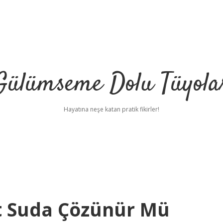
Gülümseme Dolu Tüyola
Hayatına neşe katan pratik fikirler!
t Suda Çözünür Mü