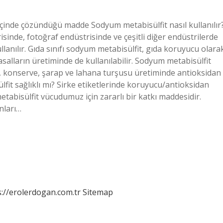
çinde çözündüğü madde Sodyum metabisülfit nasıl kullanılır
sinde, fotoğraf endüstrisinde ve çeşitli diğer endüstrilerde
lanılır. Gıda sınıfı sodyum metabisülfit, gıda koruyucu olara
asalların üretiminde de kullanılabilir. Sodyum metabisülfit
 konserve, şarap ve lahana turşusu üretiminde antioksidan
lfit sağlıklı mı? Sirke etiketlerinde koruyucu/antioksidan
abisülfit vücudumuz için zararlı bir katkı maddesidir.
onları…
s://erolerdogan.com.tr
Sitemap