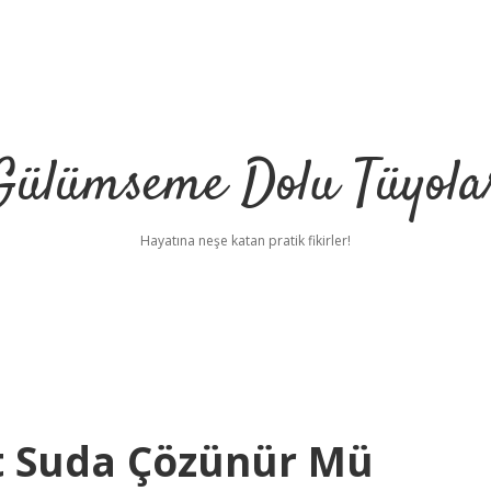
Gülümseme Dolu Tüyola
Hayatına neşe katan pratik fikirler!
t Suda Çözünür Mü