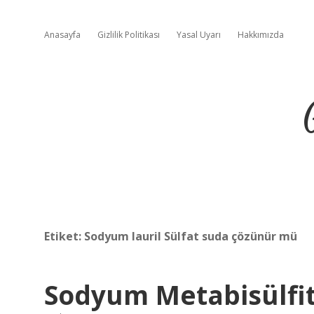
Anasayfa
Gizlilik Politikası
Yasal Uyarı
Hakkımızda
Etiket:
Sodyum lauril Sülfat suda çözünür mü
Sodyum Metabisülfi