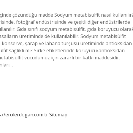
çinde çözündüğü madde Sodyum metabisülfit nasıl kullanılır
sinde, fotoğraf endüstrisinde ve çeşitli diğer endüstrilerde
lanılır. Gıda sınıfı sodyum metabisülfit, gıda koruyucu olara
asalların üretiminde de kullanılabilir. Sodyum metabisülfit
 konserve, şarap ve lahana turşusu üretiminde antioksidan
lfit sağlıklı mı? Sirke etiketlerinde koruyucu/antioksidan
abisülfit vücudumuz için zararlı bir katkı maddesidir.
onları…
s://erolerdogan.com.tr
Sitemap