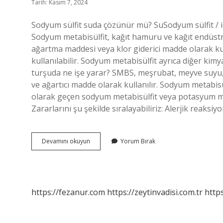
Tarih: Kasım 7, 2024
Sodyum sülfit suda çözünür mü? SuSodyum sülfit / i
Sodyum metabisülfit, kağıt hamuru ve kağıt endüstri
ağartma maddesi veya klor giderici madde olarak kul
kullanılabilir. Sodyum metabisülfit ayrıca diğer kimy
turşuda ne işe yarar? SMBS, meşrubat, meyve suyu,
ve ağartıcı madde olarak kullanılır. Sodyum metabisü
olarak geçen sodyum metabisülfit veya potasyum met
Zararlarını şu şekilde sıralayabiliriz: Alerjik reaksiy
Sodyum
Devamını okuyun
Yorum Bırak
Metabisülfit
Suda
Çözünür
Mü
https://fezanur.com
https://zeytinvadisi.com.tr
http