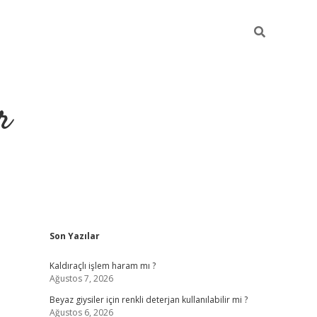
r
Sidebar
Son Yazılar
ilbet yeni giriş
ilbet
grandoperabet giriş
betexper
Kaldıraçlı işlem haram mı ?
Ağustos 7, 2026
Beyaz giysiler için renkli deterjan kullanılabilir mi ?
Ağustos 6, 2026