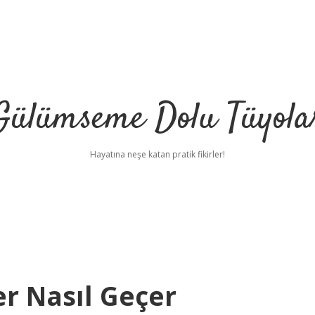
Gülümseme Dolu Tüyola
Hayatına neşe katan pratik fikirler!
er Nasıl Geçer