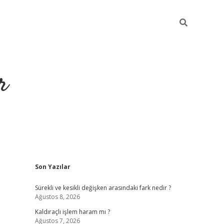
r
Sidebar
Son Yazılar
ilbet yeni giriş
ilbet
grandoperabet giriş
betexper
Sürekli ve kesikli değişken arasındaki fark nedir ?
Ağustos 8, 2026
Kaldıraçlı işlem haram mı ?
Ağustos 7, 2026