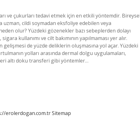
ları ve çukurları tedavi etmek için en etkili yöntemdir. Bireyse
onra uzman, cildi soymadan eksfoliye edebilen veya
ik neden olur? Yüzdeki gözenekler bazı sebeplerden dolayı
sigara kullanımı ve cilt bakımının yapılmaması yer alır.
rın gelişmesi de yüzde deliklerin oluşmasına yol açar. Yüzdeki
urtulmanın yolları arasında dermal dolgu uygulamaları,
eri altı doku transferi gibi yöntemler…
s://erolerdogan.com.tr
Sitemap