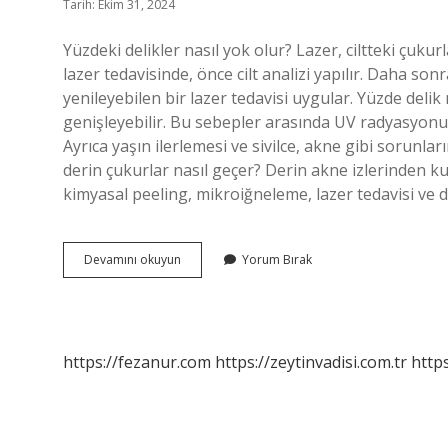
Tarih: Ekim 31, 2024
Yüzdeki delikler nasıl yok olur? Lazer, ciltteki çukur
lazer tedavisinde, önce cilt analizi yapılır. Daha s
yenileyebilen bir lazer tedavisi uygular. Yüzde del
genişleyebilir. Bu sebepler arasında UV radyasyonu, 
Ayrıca yaşın ilerlemesi ve sivilce, akne gibi sorunla
derin çukurlar nasıl geçer? Derin akne izlerinden k
kimyasal peeling, mikroiğneleme, lazer tedavisi ve d
Yüzde
Devamını okuyun
Yorum Bırak
Oluşan
Delikler
Nasıl
Geçer
https://fezanur.com
https://zeytinvadisi.com.tr
http