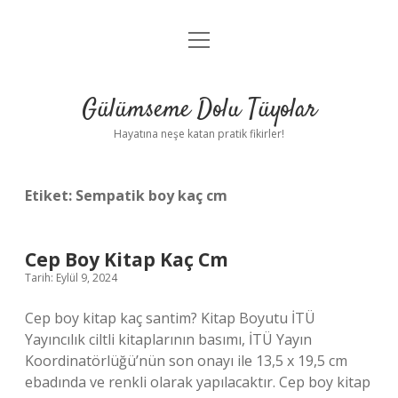
menüyü
Anasayfa
aç
Gizlilik Politikası
Gülümseme Dolu Tüyolar
Yasal Uyarı
Hayatına neşe katan pratik fikirler!
Hakkımızda
Etiket:
Sempatik boy kaç cm
Cep Boy Kitap Kaç Cm
Tarih: Eylül 9, 2024
Cep boy kitap kaç santim? Kitap Boyutu İTÜ
Yayıncılık ciltli kitaplarının basımı, İTÜ Yayın
Koordinatörlüğü’nün son onayı ile 13,5 x 19,5 cm
ebadında ve renkli olarak yapılacaktır. Cep boy kitap