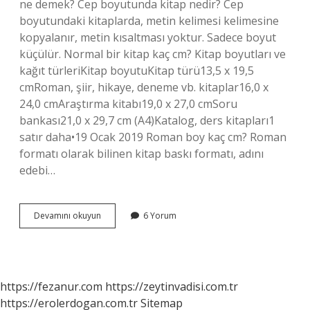
ne demek? Cep boyutunda kitap nedir? Cep
boyutundaki kitaplarda, metin kelimesi kelimesine
kopyalanır, metin kısaltması yoktur. Sadece boyut
küçülür. Normal bir kitap kaç cm? Kitap boyutları ve
kağıt türleriKitap boyutuKitap türü13,5 x 19,5
cmRoman, şiir, hikaye, deneme vb. kitaplar16,0 x
24,0 cmAraştırma kitabı19,0 x 27,0 cmSoru
bankası21,0 x 29,7 cm (A4)Katalog, ders kitapları1
satır daha•19 Ocak 2019 Roman boy kaç cm? Roman
formatı olarak bilinen kitap baskı formatı, adını
edebi…
Cep
Devamını okuyun
6 Yorum
Boy
Kitap
Kaç
Cm
https://fezanur.com
https://zeytinvadisi.com.tr
https://erolerdogan.com.tr
Sitemap