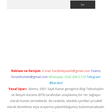
Arama
er
Reklam ve İletişim:
E-mail:
backlinkpaneli@gmail.com
Teams:
forumhizmeti@gmail.com
Whatsapp: 0262 606 0 726
Telegram:
@karabul
Yasal Uyarı:
Sitemiz, 5651 Sayılı Kanun gereğince Bilgi Teknolojileri
ve İletişim Kurumu (BTK) tarafından onaylanmış bir Yer Sağlayıcı
olarak hizmet vermektedir. Bu nedenle, sitedeki içerikleri proaktif
olarak denetleme veya araştırma yükümlülüğümüz bulunmamaktadır.