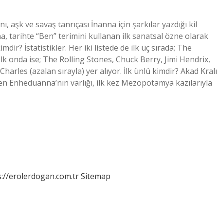
 aşk ve savaş tanrıçası İnanna için şarkılar yazdığı kil
, tarihte “Ben” terimini kullanan ilk sanatsal özne olarak
ir? İstatistikler. Her iki listede de ilk üç sırada; The
 İlk onda ise; The Rolling Stones, Chuck Berry, Jimi Hendrix,
harles (azalan sırayla) yer alıyor. İlk ünlü kimdir? Akad Kralı
en Enheduanna’nın varlığı, ilk kez Mezopotamya kazılarıyla
s://erolerdogan.com.tr
Sitemap