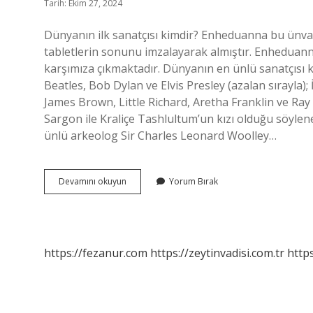
Tarih: Ekim 27, 2024
Dünyanın ilk sanatçısı kimdir? Enheduanna bu ünvanı,
tabletlerin sonunu imzalayarak almıştır. Enheduanna
karşımıza çıkmaktadır. Dünyanın en ünlü sanatçısı kimd
Beatles, Bob Dylan ve Elvis Presley (azalan sırayla);
James Brown, Little Richard, Aretha Franklin ve Ray C
Sargon ile Kraliçe Tashlultum’un kızı olduğu söylen
ünlü arkeolog Sir Charles Leonard Woolley…
Dünyada
Devamını okuyun
Yorum Bırak
Ilk
Sanatçı
Kimdir
https://fezanur.com
https://zeytinvadisi.com.tr
http