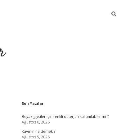
r
Sidebar
Son Yazılar
ilbet yeni giriş
ilbet
grandoperabet giriş
betexper
Beyaz giysiler için renkli deterjan kullanılabilir mi ?
Ağustos 6, 2026
Kavmin ne demek ?
Ağustos 5, 2026