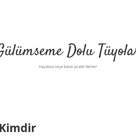
Gülümseme Dolu Tüyola
Hayatına neşe katan pratik fikirler!
 Kimdir