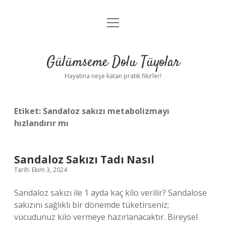
menüyü
Anasayfa
aç
Gizlilik Politikası
Gülümseme Dolu Tüyolar
Yasal Uyarı
Hayatına neşe katan pratik fikirler!
Hakkımızda
Etiket:
Sandaloz sakızı metabolizmayı
hızlandırır mı
Sandaloz Sakızı Tadı Nasıl
Tarih: Ekim 3, 2024
Sandaloz sakızı ile 1 ayda kaç kilo verilir? Sandalose
sakızını sağlıklı bir dönemde tüketirseniz;
vücudunuz kilo vermeye hazırlanacaktır. Bireysel