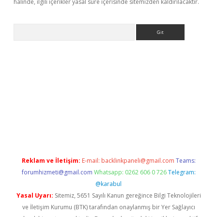
halinde, ilgili içerikler yasal süre içerisinde sitemizden kaldırılacaktır.
Arama
er
Reklam ve İletişim:
E-mail:
backlinkpaneli@gmail.com
Teams:
forumhizmeti@gmail.com
Whatsapp: 0262 606 0 726
Telegram:
@karabul
Yasal Uyarı:
Sitemiz, 5651 Sayılı Kanun gereğince Bilgi Teknolojileri
ve İletişim Kurumu (BTK) tarafından onaylanmış bir Yer Sağlayıcı