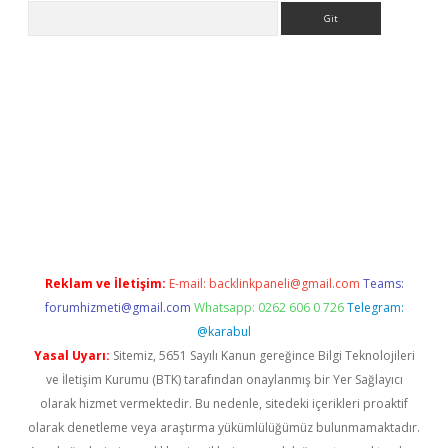
Arama
er
Reklam ve İletişim:
E-mail:
backlinkpaneli@gmail.com
Teams:
forumhizmeti@gmail.com
Whatsapp: 0262 606 0 726
Telegram:
@karabul
Yasal Uyarı:
Sitemiz, 5651 Sayılı Kanun gereğince Bilgi Teknolojileri
ve İletişim Kurumu (BTK) tarafından onaylanmış bir Yer Sağlayıcı
olarak hizmet vermektedir. Bu nedenle, sitedeki içerikleri proaktif
olarak denetleme veya araştırma yükümlülüğümüz bulunmamaktadır.