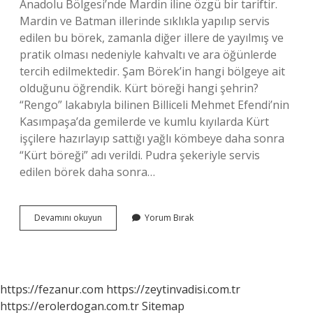
Anadolu Bölgesi’nde Mardin iline özgü bir tariftir.
Mardin ve Batman illerinde sıklıkla yapılıp servis
edilen bu börek, zamanla diğer illere de yayılmış ve
pratik olması nedeniyle kahvaltı ve ara öğünlerde
tercih edilmektedir. Şam Börek’in hangi bölgeye ait
olduğunu öğrendik. Kürt böreği hangi şehrin?
“Rengo” lakabıyla bilinen Billiceli Mehmet Efendi’nin
Kasımpaşa’da gemilerde ve kumlu kıyılarda Kürt
işçilere hazırlayıp sattığı yağlı kömbeye daha sonra
“Kürt böreği” adı verildi. Pudra şekeriyle servis
edilen börek daha sonra…
Entekke
Devamını okuyun
Yorum Bırak
Böreği
Nerenin
https://fezanur.com
https://zeytinvadisi.com.tr
https://erolerdogan.com.tr
Sitemap