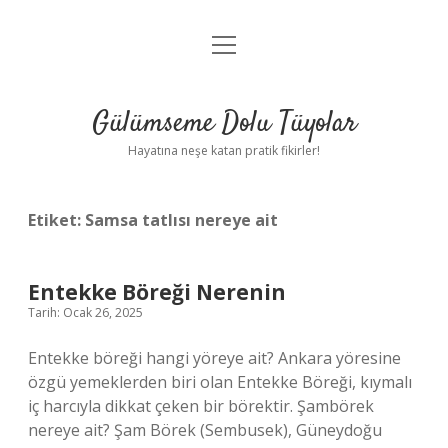
menüyü
Anasayfa
aç
Gizlilik Politikası
Gülümseme Dolu Tüyolar
Yasal Uyarı
Hayatına neşe katan pratik fikirler!
Hakkımızda
Etiket:
Samsa tatlısı nereye ait
Entekke Böreği Nerenin
Tarih: Ocak 26, 2025
Entekke böreği hangi yöreye ait? Ankara yöresine
özgü yemeklerden biri olan Entekke Böreği, kıymalı
iç harcıyla dikkat çeken bir börektir. Şambörek
nereye ait? Şam Börek (Sembusek), Güneydoğu