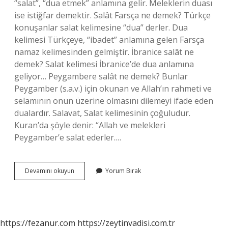
“salat”, “dua etmek” anlamına gelir. Meleklerin duası
ise istiğfar demektir. Salât Farsça ne demek? Türkçe
konuşanlar salat kelimesine “dua” derler. Dua
kelimesi Türkçeye, “ibadet” anlamına gelen Farsça
namaz kelimesinden gelmiştir. İbranice salât ne
demek? Salat kelimesi İbranice’de dua anlamına
geliyor… Peygambere salât ne demek? Bunlar
Peygamber (s.a.v.) için okunan ve Allah’ın rahmeti ve
selamının onun üzerine olmasını dilemeyi ifade eden
dualardır. Salavat, Salat kelimesinin çoğuludur.
Kuran’da şöyle denir: “Allah ve melekleri
Peygamber’e salat ederler.…
Salât
Devamını okuyun
Yorum Bırak
Kelimesinin
Kökeni
Nedir
https://fezanur.com
https://zeytinvadisi.com.tr