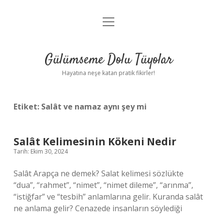
menüyü
Anasayfa
aç
Gizlilik Politikası
Gülümseme Dolu Tüyolar
Yasal Uyarı
Hayatına neşe katan pratik fikirler!
Hakkımızda
Etiket:
Salât ve namaz aynı şey mi
Salât Kelimesinin Kökeni Nedir
Tarih: Ekim 30, 2024
Salât Arapça ne demek? Salat kelimesi sözlükte
“dua”, “rahmet”, “nimet”, “nimet dileme”, “arınma”,
“istiğfar” ve “tesbih” anlamlarına gelir. Kuranda salât
ne anlama gelir? Cenazede insanların söylediği