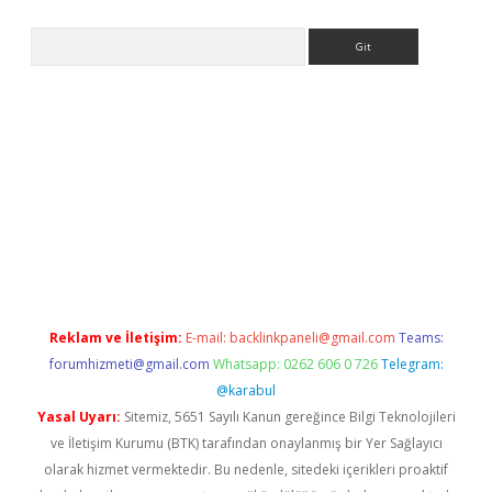
Arama
er
Reklam ve İletişim:
E-mail:
backlinkpaneli@gmail.com
Teams:
forumhizmeti@gmail.com
Whatsapp: 0262 606 0 726
Telegram:
@karabul
Yasal Uyarı:
Sitemiz, 5651 Sayılı Kanun gereğince Bilgi Teknolojileri
ve İletişim Kurumu (BTK) tarafından onaylanmış bir Yer Sağlayıcı
olarak hizmet vermektedir. Bu nedenle, sitedeki içerikleri proaktif