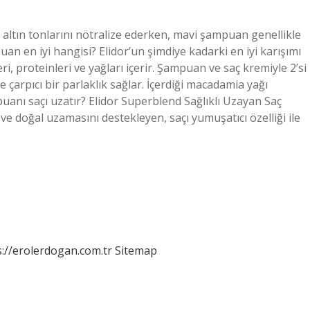
ltın tonlarını nötralize ederken, mavi şampuan genellikle
puan en iyi hangisi? Elidor’un şimdiye kadarki en iyi karışımı
i, proteinleri ve yağları içerir. Şampuan ve saç kremiyle 2’si
e çarpıcı bir parlaklık sağlar. İçerdiği macadamia yağı
uanı saçı uzatır? Elidor Superblend Sağlıklı Uzayan Saç
 ve doğal uzamasını destekleyen, saçı yumuşatıcı özelliği ile
s://erolerdogan.com.tr
Sitemap