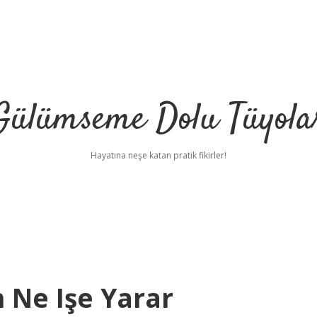
Gülümseme Dolu Tüyola
Hayatına neşe katan pratik fikirler!
 Ne Işe Yarar