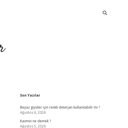
r
Sidebar
Son Yazılar
ilbet yeni giriş
ilbet
grandoperab
Beyaz giysiler için renkli deterjan kullanılabilir mi ?
Ağustos 6, 2026
Kavmin ne demek ?
Ağustos 5, 2026