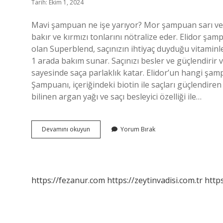
Tarih: Ekim 1, 2024
Mavi şampuan ne işe yarıyor? Mor şampuan sarı ve a
bakır ve kırmızı tonlarını nötralize eder. Elidor şam
olan Superblend, saçınızın ihtiyaç duyduğu vitaminler
1 arada bakım sunar. Saçınızı besler ve güçlendirir v
sayesinde saça parlaklık katar. Elidor’un hangi şamp
Şampuanı, içeriğindeki biotin ile saçları güçlendiren
bilinen argan yağı ve saçı besleyici özelliği ile…
Mavi
Devamını okuyun
Yorum Bırak
Elidor
Şampuan
Ne
Işe
Yarar
https://fezanur.com
https://zeytinvadisi.com.tr
http