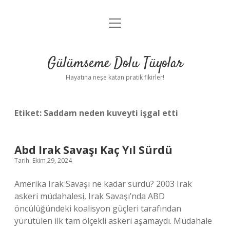
menüyü
Anasayfa
aç
Gizlilik Politikası
Gülümseme Dolu Tüyolar
Yasal Uyarı
Hayatına neşe katan pratik fikirler!
Hakkımızda
Etiket:
Saddam neden kuveyti işgal etti
Abd Irak Savaşı Kaç Yıl Sürdü
Tarih: Ekim 29, 2024
Amerika Irak Savaşı ne kadar sürdü? 2003 Irak
askeri müdahalesi, Irak Savaşı’nda ABD
öncülüğündeki koalisyon güçleri tarafından
yürütülen ilk tam ölçekli askeri aşamaydı. Müdahale