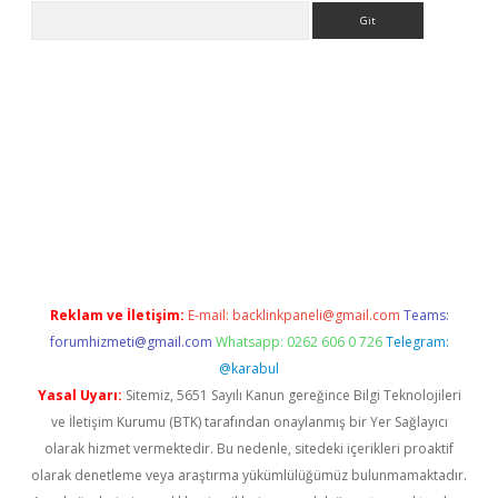
Arama
er
Reklam ve İletişim:
E-mail:
backlinkpaneli@gmail.com
Teams:
forumhizmeti@gmail.com
Whatsapp: 0262 606 0 726
Telegram:
@karabul
Yasal Uyarı:
Sitemiz, 5651 Sayılı Kanun gereğince Bilgi Teknolojileri
ve İletişim Kurumu (BTK) tarafından onaylanmış bir Yer Sağlayıcı
olarak hizmet vermektedir. Bu nedenle, sitedeki içerikleri proaktif
olarak denetleme veya araştırma yükümlülüğümüz bulunmamaktadır.