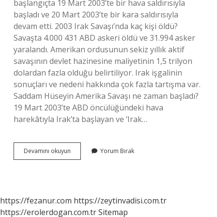
başlangıçta 19 Mart 2003’te bir hava saldırısıyla
başladı ve 20 Mart 2003’te bir kara saldırısıyla
devam etti. 2003 Irak Savaşı’nda kaç kişi öldü?
Savaşta 4.000 431 ABD askeri öldü ve 31.994 asker
yaralandı. Amerikan ordusunun sekiz yıllık aktif
savaşının devlet hazinesine maliyetinin 1,5 trilyon
dolardan fazla olduğu belirtiliyor. Irak işgalinin
sonuçları ve nedeni hakkında çok fazla tartışma var.
Saddam Hüseyin Amerika Savaşı ne zaman başladı?
19 Mart 2003’te ABD öncülüğündeki hava
harekâtıyla Irak’ta başlayan ve ‘Irak…
Abd
Devamını okuyun
Yorum Bırak
Irak
Savaşı
Kaç
Yıl
Sürdü
https://fezanur.com
https://zeytinvadisi.com.tr
https://erolerdogan.com.tr
Sitemap