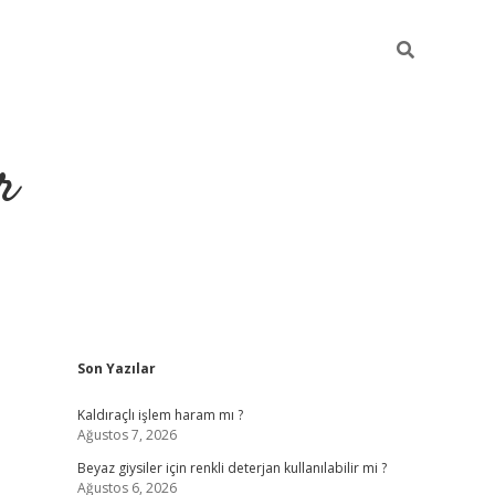
r
Sidebar
Son Yazılar
ilbet yeni giriş
ilbet
grandoperabet giriş
betexper
Kaldıraçlı işlem haram mı ?
Ağustos 7, 2026
Beyaz giysiler için renkli deterjan kullanılabilir mi ?
Ağustos 6, 2026