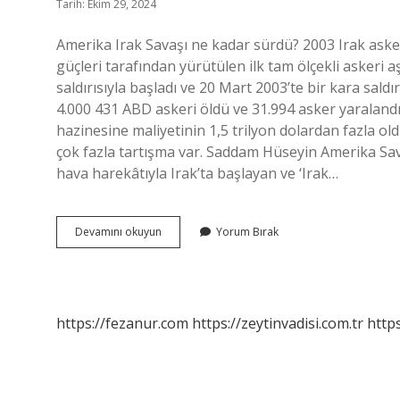
Tarih: Ekim 29, 2024
Amerika Irak Savaşı ne kadar sürdü? 2003 Irak ask
güçleri tarafından yürütülen ilk tam ölçekli askeri
saldırısıyla başladı ve 20 Mart 2003’te bir kara saldı
4.000 431 ABD askeri öldü ve 31.994 asker yaralandı
hazinesine maliyetinin 1,5 trilyon dolardan fazla old
çok fazla tartışma var. Saddam Hüseyin Amerika Sa
hava harekâtıyla Irak’ta başlayan ve ‘Irak…
Abd
Devamını okuyun
Yorum Bırak
Irak
Savaşı
Kaç
Yıl
Sürdü
https://fezanur.com
https://zeytinvadisi.com.tr
http