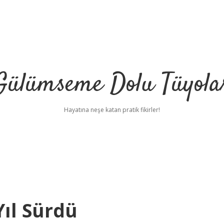
Gülümseme Dolu Tüyola
Hayatına neşe katan pratik fikirler!
Yıl Sürdü