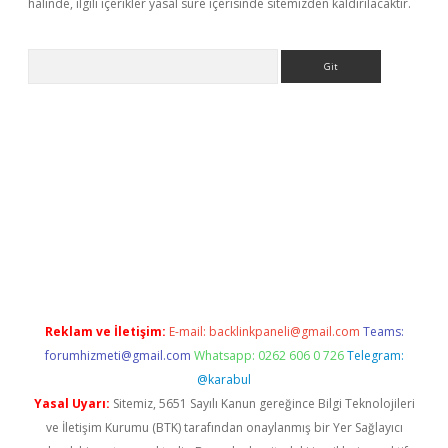
halinde, ilgili içerikler yasal süre içerisinde sitemizden kaldırılacaktır.
Arama
er
Reklam ve İletişim:
E-mail:
backlinkpaneli@gmail.com
Teams:
forumhizmeti@gmail.com
Whatsapp: 0262 606 0 726
Telegram:
@karabul
Yasal Uyarı:
Sitemiz, 5651 Sayılı Kanun gereğince Bilgi Teknolojileri
ve İletişim Kurumu (BTK) tarafından onaylanmış bir Yer Sağlayıcı