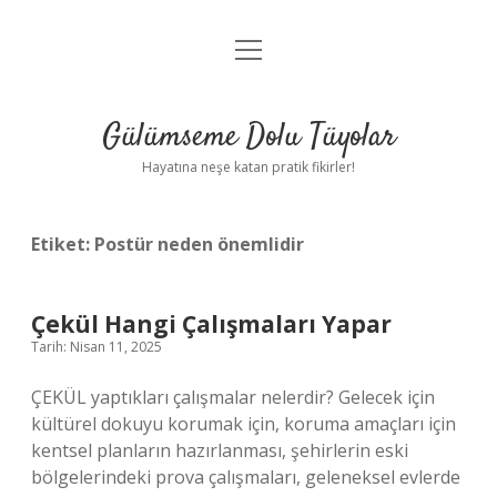
menüyü
Anasayfa
aç
Gizlilik Politikası
Gülümseme Dolu Tüyolar
Yasal Uyarı
Hayatına neşe katan pratik fikirler!
Hakkımızda
Etiket:
Postür neden önemlidir
Çekül Hangi Çalışmaları Yapar
Tarih: Nisan 11, 2025
ÇEKÜL yaptıkları çalışmalar nelerdir? Gelecek için
kültürel dokuyu korumak için, koruma amaçları için
kentsel planların hazırlanması, şehirlerin eski
bölgelerindeki prova çalışmaları, geleneksel evlerde