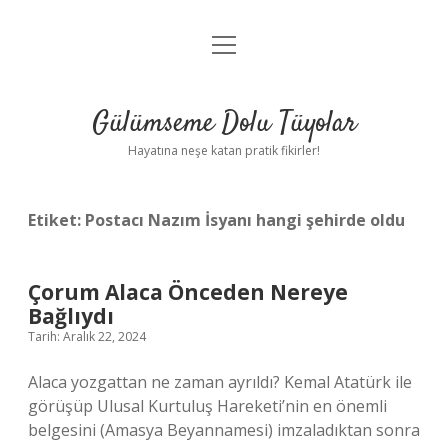
menüyü
Anasayfa
aç
Gizlilik Politikası
Gülümseme Dolu Tüyolar
Yasal Uyarı
Hayatına neşe katan pratik fikirler!
Hakkımızda
Etiket:
Postacı Nazım İsyanı hangi şehirde oldu
Çorum Alaca Önceden Nereye
Bağlıydı
Tarih: Aralık 22, 2024
Alaca yozgattan ne zaman ayrıldı? Kemal Atatürk ile
görüşüp Ulusal Kurtuluş Hareketi’nin en önemli
belgesini (Amasya Beyannamesi) imzaladıktan sonra