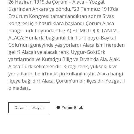
26 Haziran 1919’da Çorum – Alaca – Yozgat
üzerinden Ankara’ya döndü. “23 Temmuz 1919’da
Erzurum Kongresi tamamlandıktan sonra Sivas
Kongresi için hazırlıklara başlandı. Çorum Alaca
hangi Türk boyundandır? A) ETİMOLOJİK TANIM.
ALACA: Hunlarla bağlantılı bir Türk boyu. Baykal
Gölü’nün güneyinde yaşıyorlardı. Alaca ismi nereden
gelir? Alacalı ve alacalı renk. Uygur-Göktürk
yazıtlarında ve Kutadgu Bilig ve Divan’da Ala, Alak,
Alaca Türk kelimeleridir. Kırağı renk, yükseklik ve
yer adlarını belirtmek için kullanılmıştır. Alaca hangi
ilçeye bağlıdır? Alaca, Çorum’un bir ilçesidir. Yozgat il
olmadan…
Çorum
Devamını okuyun
Yorum Bırak
Alaca
Önceden
Nereye
Bağlıydı