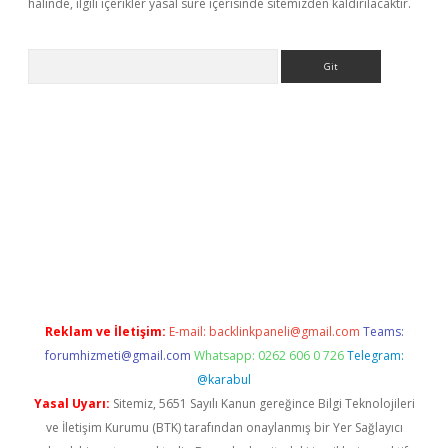
halinde, ilgili içerikler yasal süre içerisinde sitemizden kaldırılacaktır.
Arama
er
Reklam ve İletişim:
E-mail:
backlinkpaneli@gmail.com
Teams:
forumhizmeti@gmail.com
Whatsapp: 0262 606 0 726
Telegram:
@karabul
Yasal Uyarı:
Sitemiz, 5651 Sayılı Kanun gereğince Bilgi Teknolojileri
ve İletişim Kurumu (BTK) tarafından onaylanmış bir Yer Sağlayıcı