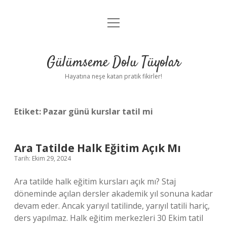
menüyü
Anasayfa
aç
Gizlilik Politikası
Gülümseme Dolu Tüyolar
Yasal Uyarı
Hayatına neşe katan pratik fikirler!
Hakkımızda
Etiket:
Pazar günü kurslar tatil mi
Ara Tatilde Halk Eğitim Açık Mı
Tarih: Ekim 29, 2024
Ara tatilde halk eğitim kursları açık mı? Staj
döneminde açılan dersler akademik yıl sonuna kadar
devam eder. Ancak yarıyıl tatilinde, yarıyıl tatili hariç,
ders yapılmaz. Halk eğitim merkezleri 30 Ekim tatil