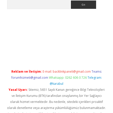
Arama
er
Reklam ve İletişim:
E-mail:
backlinkpaneli@gmail.com
Teams:
forumhizmeti@gmail.com
Whatsapp: 0262 606 0 726
Telegram:
@karabul
Yasal Uyarı:
Sitemiz, 5651 Sayılı Kanun gereğince Bilgi Teknolojileri
ve İletişim Kurumu (BTK) tarafından onaylanmış bir Yer Sağlayıcı
olarak hizmet vermektedir. Bu nedenle, sitedeki içerikleri proaktif
olarak denetleme veya araştırma yükümlülüğümüz bulunmamaktadır.