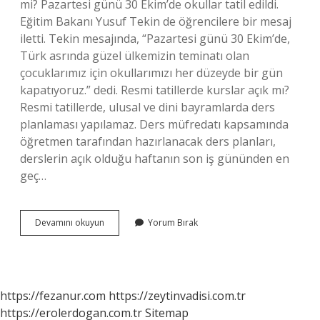
mi? Pazartesi günü 30 Ekim’de okullar tatil edildi.
Eğitim Bakanı Yusuf Tekin de öğrencilere bir mesaj
iletti. Tekin mesajında, “Pazartesi günü 30 Ekim’de,
Türk asrında güzel ülkemizin teminatı olan
çocuklarımız için okullarımızı her düzeyde bir gün
kapatıyoruz.” dedi. Resmi tatillerde kurslar açık mı?
Resmi tatillerde, ulusal ve dini bayramlarda ders
planlaması yapılamaz. Ders müfredatı kapsamında
öğretmen tarafından hazırlanacak ders planları,
derslerin açık olduğu haftanın son iş gününden en
geç…
Ara
Devamını okuyun
Yorum Bırak
Tatilde
Halk
Eğitim
Açık
Mı
https://fezanur.com
https://zeytinvadisi.com.tr
https://erolerdogan.com.tr
Sitemap