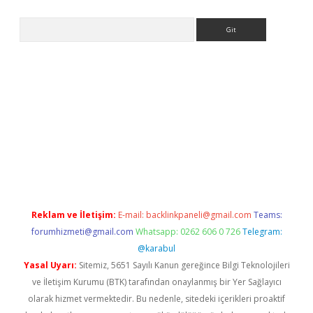
Arama
er
Reklam ve İletişim:
E-mail:
backlinkpaneli@gmail.com
Teams:
forumhizmeti@gmail.com
Whatsapp: 0262 606 0 726
Telegram:
@karabul
Yasal Uyarı:
Sitemiz, 5651 Sayılı Kanun gereğince Bilgi Teknolojileri
ve İletişim Kurumu (BTK) tarafından onaylanmış bir Yer Sağlayıcı
olarak hizmet vermektedir. Bu nedenle, sitedeki içerikleri proaktif