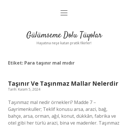
menüyü
Anasayfa
aç
Gizlilik Politikası
Gülümseme Dolu Tüyolar
Yasal Uyarı
Hayatına neşe katan pratik fikirler!
Hakkımızda
Etiket:
Para taşınır mal mıdır
Taşınır Ve Taşınmaz Mallar Nelerdir
Tarih: Kasım 5, 2024
Taşınmaz mal nedir örnekleri? Madde 7 –
Gayrimenkuller; Teklif konusu arsa, arazi, bağ,
bahçe, arsa, orman, ağıl, konut, dükkân, fabrika ve
otel gibi her türlü arazi, bina ve madenler. Taşınmaz