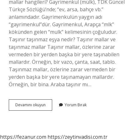
mallar hangileri? Gayrimenkul (mülk), TDK Güncel
Türkçe Sözlüğü’nde; “ev, arsa, bahçe vb.”
anlamındadır. Gayrimenkulün yaygın adı
“gayrimenkul”dür. Gayrimenkul, Arapça “mlk”
kökünden gelen “mulk” kelimesinin çoğuludur.
Taşınır taşınmaz eşya nedir? Taşınır mallar ve
taşınmaz mallar Taşınır mallar, özlerine zarar
vermeden bir yerden başka bir yere taşınabilen
mallardır. Örneğin, bir vazo, çanta, saat, tablo.
Taşınmaz mallar, özlerine zarar vermeden bir
yerden başka bir yere taşınamayan mallardır.
Örneğin, bir bina. Araba taşınır mı…
Taşınır
Devamını okuyun
Yorum Bırak
Ve
Taşınmaz
Mallar
Nelerdir
https://fezanur.com
https://zeytinvadisi.com.tr