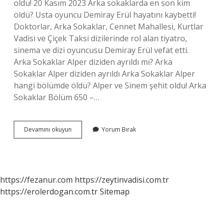
oldu! 20 Kasım 2023 Arka sokaklarda en son kim
öldü? Usta oyuncu Demiray Erül hayatını kaybetti!
Doktorlar, Arka Sokaklar, Cennet Mahallesi, Kurtlar
Vadisi ve Çiçek Taksi dizilerinde rol alan tiyatro,
sinema ve dizi oyuncusu Demiray Erül vefat etti.
Arka Sokaklar Alper diziden ayrıldı mı? Arka
Sokaklar Alper diziden ayrıldı Arka Sokaklar Alper
hangi bölümde öldü? Alper ve Sinem şehit oldu! Arka
Sokaklar Bölüm 650 –…
Alper
Devamını okuyun
Yorum Bırak
Gündüz
Öldü
Mü
https://fezanur.com
https://zeytinvadisi.com.tr
https://erolerdogan.com.tr
Sitemap