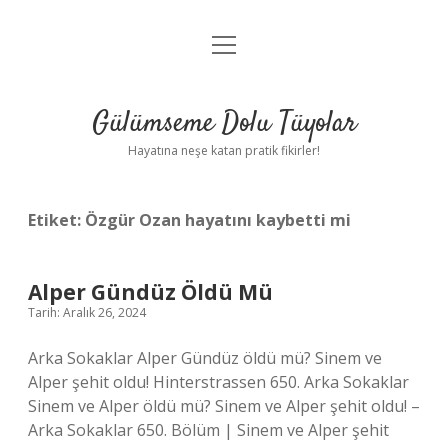
menüyü
Anasayfa
aç
Gizlilik Politikası
Gülümseme Dolu Tüyolar
Yasal Uyarı
Hayatına neşe katan pratik fikirler!
Hakkımızda
Etiket:
Özgür Ozan hayatını kaybetti mi
Alper Gündüz Öldü Mü
Tarih: Aralık 26, 2024
Arka Sokaklar Alper Gündüz öldü mü? Sinem ve
Alper şehit oldu! Hinterstrassen 650. Arka Sokaklar
Sinem ve Alper öldü mü? Sinem ve Alper şehit oldu! –
Arka Sokaklar 650. Bölüm | Sinem ve Alper şehit