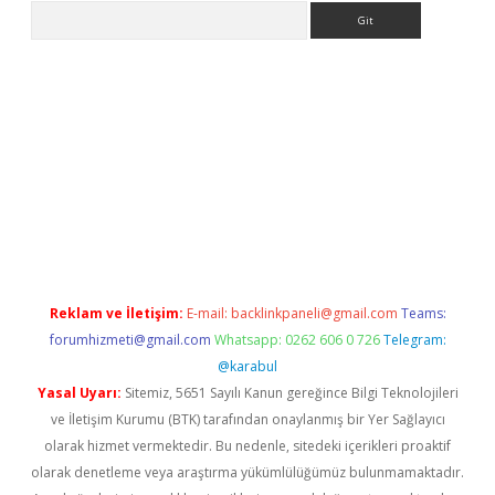
Arama
 giriş
betexper
Reklam ve İletişim:
E-mail:
backlinkpaneli@gmail.com
Teams:
forumhizmeti@gmail.com
Whatsapp: 0262 606 0 726
Telegram:
@karabul
Yasal Uyarı:
Sitemiz, 5651 Sayılı Kanun gereğince Bilgi Teknolojileri
ve İletişim Kurumu (BTK) tarafından onaylanmış bir Yer Sağlayıcı
olarak hizmet vermektedir. Bu nedenle, sitedeki içerikleri proaktif
olarak denetleme veya araştırma yükümlülüğümüz bulunmamaktadır.