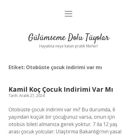
menüyü
Anasayfa
aç
Gizlilik Politikası
Gülümseme Dolu Tüyolar
Yasal Uyarı
Hayatına neşe katan pratik fikirler!
Hakkımızda
Etiket:
Otobüste çocuk indirimi var mı
Kamil Koç Çocuk Indirimi Var Mı
Tarih: Aralık 27, 2024
Otobüste çocuk indirimi var mı? Bu durumda, 6
yaşından küçük bir çocuğunuz varsa, onun için
otobüs bileti almanıza gerek yoktur. 7 ila 12 yaş
arası çocuk yolcular: Ulaştırma Bakanlığı’nın yasal