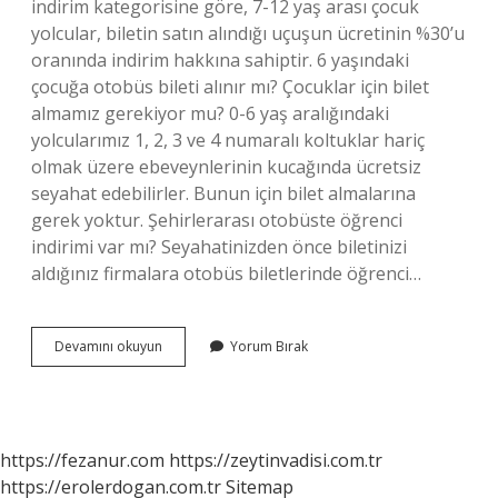
indirim kategorisine göre, 7-12 yaş arası çocuk
yolcular, biletin satın alındığı uçuşun ücretinin %30’u
oranında indirim hakkına sahiptir. 6 yaşındaki
çocuğa otobüs bileti alınır mı? Çocuklar için bilet
almamız gerekiyor mu? 0-6 yaş aralığındaki
yolcularımız 1, 2, 3 ve 4 numaralı koltuklar hariç
olmak üzere ebeveynlerinin kucağında ücretsiz
seyahat edebilirler. Bunun için bilet almalarına
gerek yoktur. Şehirlerarası otobüste öğrenci
indirimi var mı? Seyahatinizden önce biletinizi
aldığınız firmalara otobüs biletlerinde öğrenci…
Kamil
Devamını okuyun
Yorum Bırak
Koç
Çocuk
Indirimi
Var
Mı
https://fezanur.com
https://zeytinvadisi.com.tr
https://erolerdogan.com.tr
Sitemap